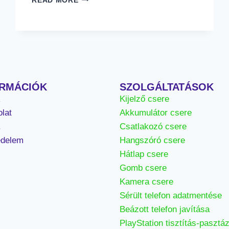
READ MORE
ORMÁCIÓK
SZOLGÁLTATÁSOK
k
Kijelző csere
lat
Akkumulátor csere
.
Csatlakozó csere
édelem
Hangszóró csere
Hátlap csere
Gomb csere
Kamera csere
Sérült telefon adatmentése
Beázott telefon javítása
PlayStation tisztítás-pasztá