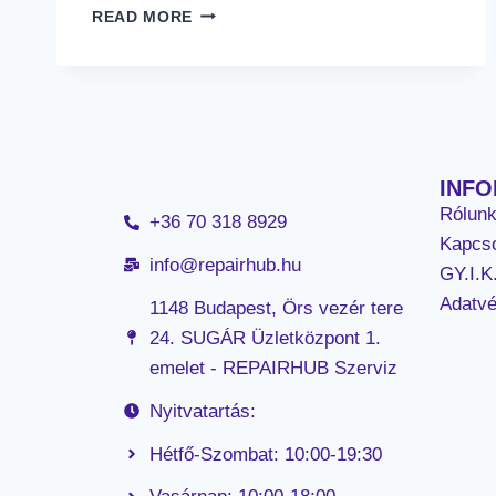
READ MORE
INF
Rólun
+36 70 318 8929
Kapcso
info@repairhub.hu
GY.I.K
Adatv
1148 Budapest, Örs vezér tere
24. SUGÁR Üzletközpont 1.
emelet - REPAIRHUB Szerviz
Nyitvatartás:
Hétfő-Szombat: 10:00-19:30