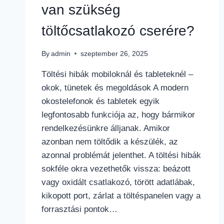
van szükség
töltőcsatlakozó cserére?
By
admin
szeptember 26, 2025
Töltési hibák mobiloknál és tableteknél –
okok, tünetek és megoldások A modern
okostelefonok és tabletek egyik
legfontosabb funkciója az, hogy bármikor
rendelkezésünkre álljanak. Amikor
azonban nem töltődik a készülék, az
azonnal problémát jelenthet. A töltési hibák
sokféle okra vezethetők vissza: beázott
vagy oxidált csatlakozó, törött adatlábak,
kikopott port, zárlat a töltéspanelen vagy a
forrasztási pontok…