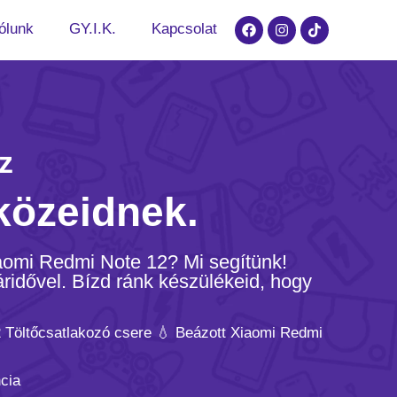
ólunk
GY.I.K.
Kapcsolat
z
közeidnek.
iaomi Redmi Note 12? Mi segítünk!
ridővel. Bízd ránk készülékeid, hogy
 Töltőcsatlakozó csere 💧 Beázott Xiaomi Redmi
cia