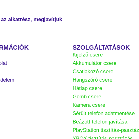
az alkatrész, megjavítjuk
ORMÁCIÓK
SZOLGÁLTATÁSOK
k
Kijelző csere
lat
Akkumulátor csere
.
Csatlakozó csere
édelem
Hangszóró csere
Hátlap csere
Gomb csere
Kamera csere
Sérült telefon adatmentése
Beázott telefon javítása
PlayStation tisztítás-pasztá
XBOX tisztítás-pasztázás