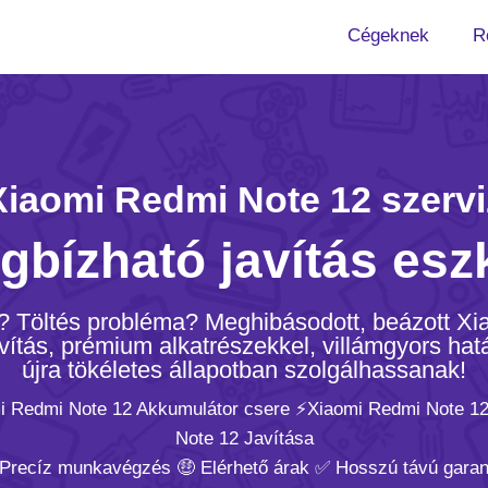
Cégeknek
R
Xiaomi Redmi Note 12 szervi
gbízható javítás esz
e? Töltés probléma? Meghibásodott, beázott X
tás, prémium alkatrészekkel, villámgyors hatá
újra tökéletes állapotban szolgálhassanak!
mi Redmi Note 12 Akkumulátor csere ⚡️Xiaomi Redmi Note 12
Note 12 Javítása
 Precíz munkavégzés 🤑 Elérhető árak ✅ Hosszú távú garan