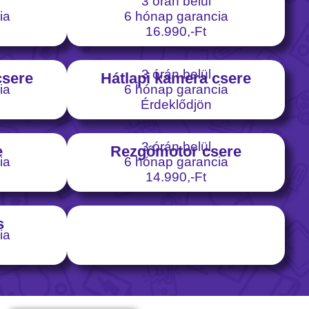
3 órán belül
ia
6 hónap garancia
16.990,-Ft
3 órán belül
csere
Hátlapi kamera csere
ia
6 hónap garancia
Érdeklődjön
3 órán belül
e
Rezgőmotor csere
ia
6 hónap garancia
14.990,-Ft
s
ia