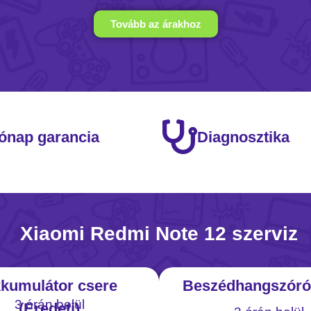
Tovább az árakhoz
ónap garancia
Diagnosztika
Xiaomi Redmi Note 12 szerviz
kumulátor csere
Beszédhangszóró
3 órán belül
(Eredeti)