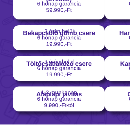
6 hónap garancia
59.990,-Ft
3 órán belül
Bekapcsoló gomb csere
Han
6 hónap garancia
19.990,-Ft
3 órán belül
Töltőcsatlakozó csere
Ka
6 hónap garancia
19.990,-Ft
1-3 munkanap
Alaplapi javítás
6 hónap garancia
9.990,-Ft-tól