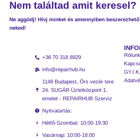
Nem találtad amit keresel?
Ne aggódj! Hívj minket és amennyiben beszerezhető 
neked!
INF
Rólun
+36 70 318 8929
Kapcso
info@repairhub.hu
GY.I.K
Adatv
1148 Budapest, Örs vezér tere
24. SUGÁR Üzletközpont 1.
emelet - REPAIRHUB Szerviz
Nyitvatartás:
Hétfő-Szombat: 10:00-19:30
Vasárnap: 10:00-18:00