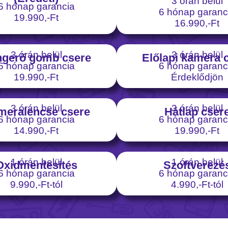
3 órán belül
6 hónap garancia
6 hónap garanc
19.990,-Ft
16.990,-Ft
3 órán belül
3 órán belül
gerő gomb csere
Előlapi kamera 
6 hónap garancia
6 hónap garanc
19.990,-Ft
Érdeklődjön
3 órán belül
3 órán belül
meralencse csere
Hátlap cser
6 hónap garancia
6 hónap garanc
14.990,-Ft
19.990,-Ft
1 órán belül
1 órán belül
Oxidmentesítés
Szoftverezé
6 hónap garancia
6 hónap garanc
9.990,-Ft-tól
4.990,-Ft-tól