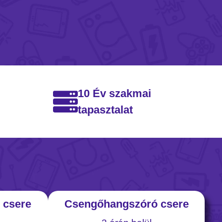
10 Év szakmai
tapasztalat
 csere
Csengőhangszóró csere