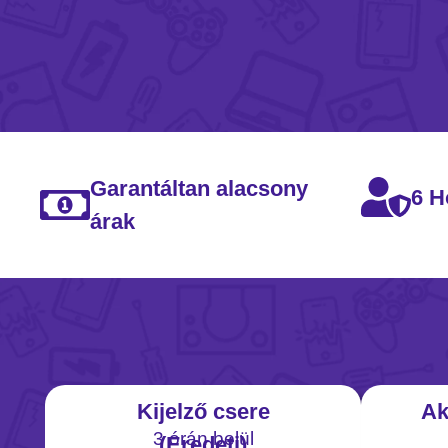
Garantáltan alacsony
6 H
árak
Kijelző csere
Ak
3 órán belül
(Eredeti)