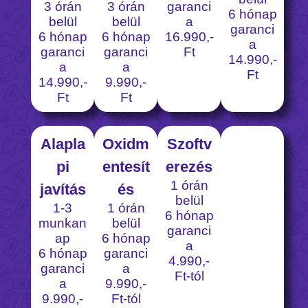
3 órán
3 órán
garanci
6 hónap
belül
belül
a
garanci
6 hónap
6 hónap
16.990,-
a
garanci
garanci
Ft
14.990,-
a
a
Ft
14.990,-
9.990,-
Ft
Ft
Alapla
Oxidm
Szoftv
pi
entesít
erezés
1 órán
javítás
és
belül
1-3
1 órán
6 hónap
munkan
belül
garanci
ap
6 hónap
a
6 hónap
garanci
4.990,-
garanci
a
Ft-tól
a
9.990,-
9.990,-
Ft-tól