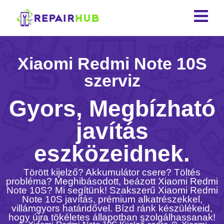
Xiaomi Redmi Note 10S
szerviz
Gyors, Megbízható
javítás
eszközeidnek.
Törött kijelző? Akkumulátor csere? Töltés
probléma? Meghibásodott, beázott Xiaomi Redmi
Note 10S? Mi segítünk! Szakszerű Xiaomi Redmi
Note 10S javítás, prémium alkatrészekkel,
villámgyors határidővel. Bízd ránk készülékeid,
hogy újra tökéletes állapotban szolgálhassanak!