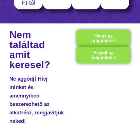
Ft-tól
Nem
Hívás az
árajánlatért
találtad
amit
E-mail az
árajánlatért
keresel?
Ne aggódj! Hívj
minket és
amennyiben
beszerezhető az
alkatrész, megjavítjuk
neked!