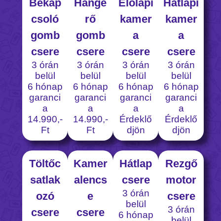
Bekap
Hange
Előlapi
Hátlapi
csoló
rő
kamer
kamer
gomb
gomb
a
a
csere
csere
csere
csere
3 órán
3 órán
3 órán
3 órán
belül
belül
belül
belül
6 hónap
6 hónap
6 hónap
6 hónap
garanci
garanci
garanci
garanci
a
a
a
a
14.990,-
14.990,-
Érdeklő
Érdeklő
Ft
Ft
djön
djön
Töltőc
Kamer
Hátlap
Rezgő
satlak
alencs
csere
motor
3 órán
ozó
e
csere
belül
3 órán
csere
csere
6 hónap
belül