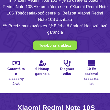
📱 Xiaomi Redmi Note 10S Kijelző csere 🪫 Xiaomi
Redmi Note 10S Akkumulátor csere ⚡️Xiaomi Redmi Note
10S Töltőcsatlakozó csere 💧 Beázott Xiaomi Redmi
Note 10S Javítása
🎯 Precíz munkavégzés 🤑 Elérhető árak ✅ Hosszú távú
garancia
Tovább az árakhoz
Garantálta
6 Hónap
Diagnos
10 Év
n
garancia
ztika
szakmai
alacsony
tapaszta
árak
lat
Xiaomi Redmi Note 10S