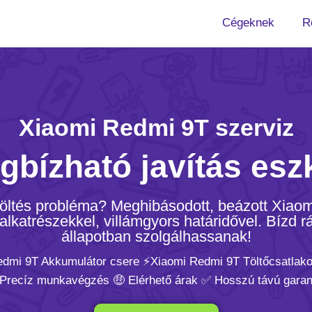
Cégeknek
R
Xiaomi Redmi 9T szerviz
gbízható javítás esz
 Töltés probléma? Meghibásodott, beázott Xiao
lkatrészekkel, villámgyors határidővel. Bízd rá
állapotban szolgálhassanak!
edmi 9T Akkumulátor csere ⚡️Xiaomi Redmi 9T Töltőcsatlak
 Precíz munkavégzés 🤑 Elérhető árak ✅ Hosszú távú garan