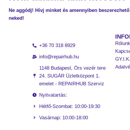
Ne aggódj! Hívj minket és amennyiben beszerezhető 
neked!
INF
Rólun
+36 70 318 8929
Kapcso
info@repairhub.hu
GY.I.K
Adatv
1148 Budapest, Örs vezér tere
24. SUGÁR Üzletközpont 1.
emelet - REPAIRHUB Szerviz
Nyitvatartás:
Hétfő-Szombat: 10:00-19:30
Vasárnap: 10:00-18:00