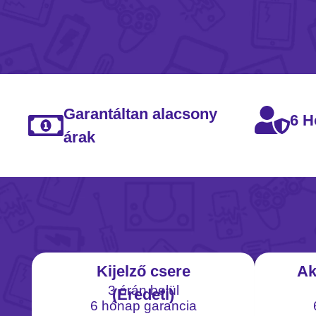
Garantáltan alacsony
6 H
árak
Kijelző csere
Ak
3 órán belül
(Eredeti)
6 hónap garancia