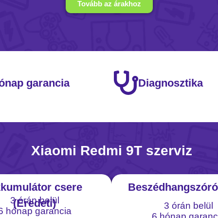
Tovább az árakhoz
ónap garancia
Diagnosztika
Xiaomi Redmi 9T szerviz
kumulátor csere
Beszédhangszóró
3 órán belül
(Eredeti)
3 órán belül
6 hónap garancia
6 hónap garanc