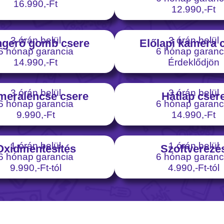
16.990,-Ft
12.990,-Ft
3 órán belül
3 órán belül
gerő gomb csere
Előlapi kamera 
6 hónap garancia
6 hónap garanc
14.990,-Ft
Érdeklődjön
3 órán belül
3 órán belül
meralencse csere
Hátlap cser
6 hónap garancia
6 hónap garanc
9.990,-Ft
14.990,-Ft
1 órán belül
1 órán belül
Oxidmentesítés
Szoftverezé
6 hónap garancia
6 hónap garanc
9.990,-Ft-tól
4.990,-Ft-tól