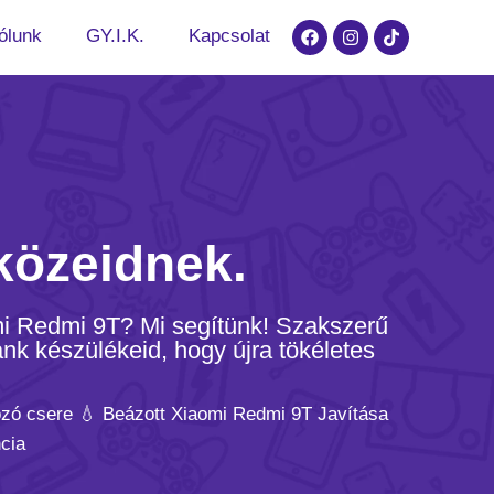
ólunk
GY.I.K.
Kapcsolat
közeidnek.
mi Redmi 9T? Mi segítünk! Szakszerű
nk készülékeid, hogy újra tökéletes
ozó csere 💧 Beázott Xiaomi Redmi 9T Javítása
cia