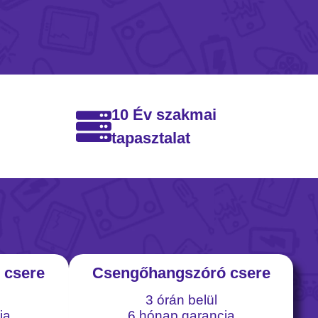
10 Év szakmai
tapasztalat
 csere
Csengőhangszóró csere
3 órán belül
ia
6 hónap garancia