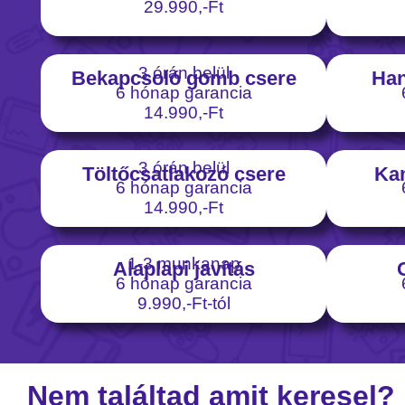
29.990,-Ft
3 órán belül
Bekapcsoló gomb csere
Han
6 hónap garancia
14.990,-Ft
3 órán belül
Töltőcsatlakozó csere
Ka
6 hónap garancia
14.990,-Ft
1-3 munkanap
Alaplapi javítás
6 hónap garancia
9.990,-Ft-tól
Nem találtad amit keresel?