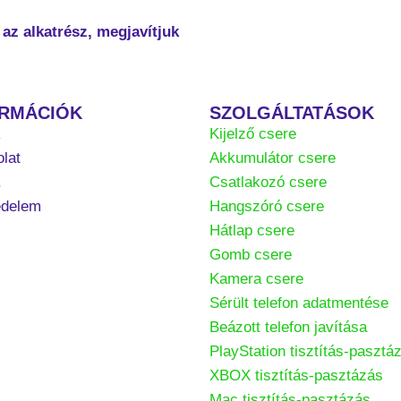
az alkatrész, megjavítjuk
ORMÁCIÓK
SZOLGÁLTATÁSOK
k
Kijelző csere
lat
Akkumulátor csere
.
Csatlakozó csere
édelem
Hangszóró csere
Hátlap csere
Gomb csere
Kamera csere
Sérült telefon adatmentése
Beázott telefon javítása
PlayStation tisztítás-pasztá
XBOX tisztítás-pasztázás
Mac tisztítás-pasztázás