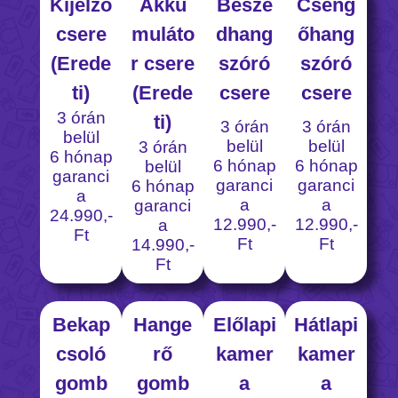
Kijelző
Akku
Beszé
Cseng
csere
muláto
dhang
őhang
(Erede
r csere
szóró
szóró
ti)
(Erede
csere
csere
3 órán
ti)
3 órán
3 órán
belül
belül
belül
3 órán
6 hónap
6 hónap
6 hónap
belül
garanci
garanci
garanci
6 hónap
a
a
a
garanci
24.990,-
12.990,-
12.990,-
a
Ft
Ft
Ft
14.990,-
Ft
Bekap
Hange
Előlapi
Hátlapi
csoló
rő
kamer
kamer
gomb
gomb
a
a