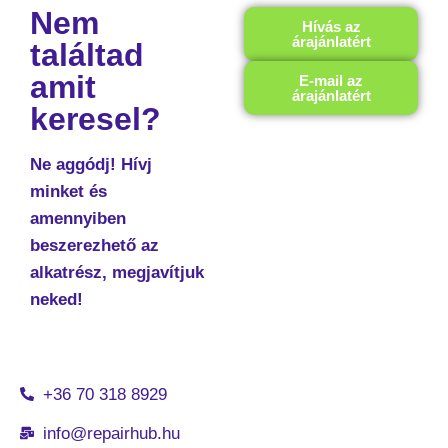
Nem
Hívás az
árajánlatért
találtad
amit
E-mail az
árajánlatért
keresel?
Ne aggódj! Hívj
minket és
amennyiben
beszerezhető az
alkatrész, megjavítjuk
neked!
+36 70 318 8929
info@repairhub.hu