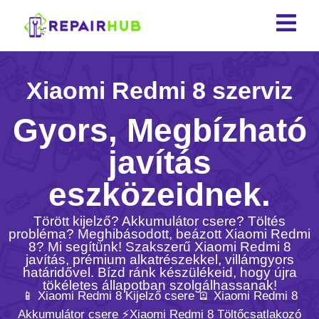
Xiaomi Redmi 8 szerviz
Gyors, Megbízható
javítás
eszközeidnek.
Törött kijelző? Akkumulátor csere? Töltés
probléma? Meghibásodott, beázott Xiaomi Redmi
8? Mi segítünk! Szakszerű Xiaomi Redmi 8
javítás, prémium alkatrészekkel, villámgyors
határidővel. Bízd ránk készülékeid, hogy újra
tökéletes állapotban szolgálhassanak!
📱 Xiaomi Redmi 8 Kijelző csere 🪫 Xiaomi Redmi 8
Akkumulátor csere ⚡️Xiaomi Redmi 8 Töltőcsatlakozó