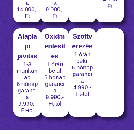
a
a
Ft
14.990,-
9.990,-
Ft
Ft
Alapla
Oxidm
Szoftv
pi
entesít
erezés
1 órán
javítás
és
belül
1-3
1 órán
6 hónap
munkan
belül
garanci
ap
6 hónap
a
6 hónap
garanci
4.990,-
garanci
a
Ft-tól
a
9.990,-
9.990,-
Ft-tól
Ft-tól