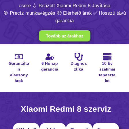
csere 💧 Beázott Xiaomi Redmi 8 Javítása
🎯 Precíz munkavégzés 🤑 Elérhető árak ✅ Hosszú távú
garancia
Tovább az árakhoz
Garantálta
6 Hónap
Diagnos
10 Év
n
garancia
ztika
szakmai
alacsony
tapaszta
árak
lat
Xiaomi Redmi 8 szerviz