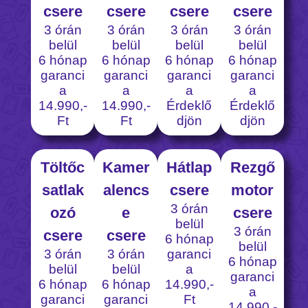
csere
csere
csere
csere
3 órán
3 órán
3 órán
3 órán
belül
belül
belül
belül
6 hónap
6 hónap
6 hónap
6 hónap
garanci
garanci
garanci
garanci
a
a
a
a
14.990,-
14.990,-
Érdeklő
Érdeklő
Ft
Ft
djön
djön
Töltőc
Kamer
Hátlap
Rezgő
satlak
alencs
csere
motor
3 órán
ozó
e
csere
belül
3 órán
csere
csere
6 hónap
belül
3 órán
3 órán
garanci
6 hónap
belül
belül
a
garanci
6 hónap
6 hónap
14.990,-
a
garanci
garanci
Ft
14.990,-