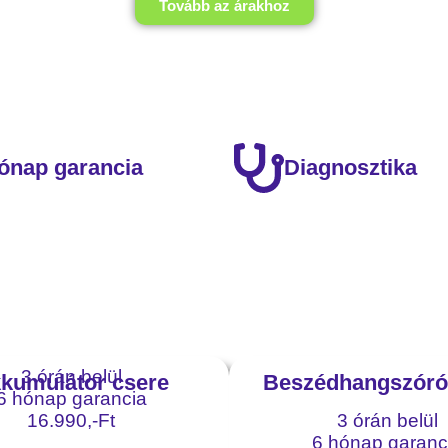
Tovább az árakhoz
ónap garancia
Diagnosztika
Xiaomi Mi Note 10 szerviz
3 órán belül
kumulátor csere
Beszédhangszóró
6 hónap garancia
16.990,-Ft
3 órán belül
6 hónap garanc