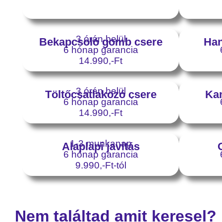
3 órán belül
Bekapcsoló gomb csere
Han
6 hónap garancia
14.990,-Ft
3 órán belül
Töltőcsatlakozó csere
Ka
6 hónap garancia
14.990,-Ft
1-3 munkanap
Alaplapi javítás
6 hónap garancia
9.990,-Ft-tól
Nem találtad amit keresel?