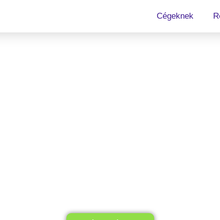
Cégeknek
R
Xiaomi Mi Note 10 szerviz
gbízható javítás esz
Töltés probléma? Meghibásodott, beázott Xiaom
alkatrészekkel, villámgyors határidővel. Bízd r
állapotban szolgálhassanak!
 Note 10 Akkumulátor csere ⚡️Xiaomi Mi Note 10 Töltőcsatla
 Precíz munkavégzés 🤑 Elérhető árak ✅ Hosszú távú garan