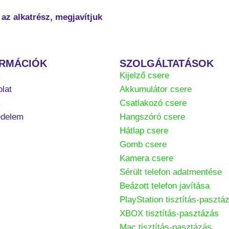
az alkatrész, megjavítjuk
ORMÁCIÓK
SZOLGÁLTATÁSOK
k
Kijelző csere
lat
Akkumulátor csere
.
Csatlakozó csere
édelem
Hangszóró csere
Hátlap csere
Gomb csere
Kamera csere
Sérült telefon adatmentése
Beázott telefon javítása
PlayStation tisztítás-pasztá
XBOX tisztítás-pasztázás
Mac tisztítás-pasztázás