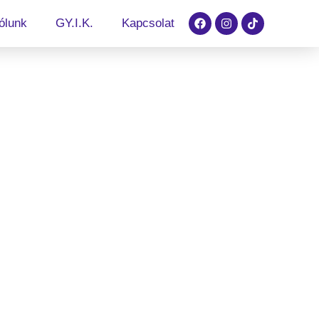
ólunk
GY.I.K.
Kapcsolat
közeidnek.
i Mi Note 10? Mi segítünk! Szakszerű
ánk készülékeid, hogy újra tökéletes
kozó csere 💧 Beázott Xiaomi Mi Note 10 Javítása
cia