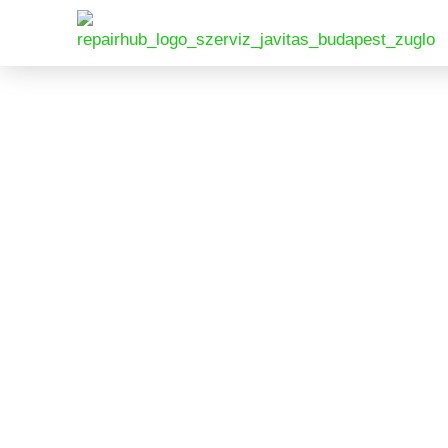
Gyors, Me
Törött kijelző? Akkumulátor csere? 
Xiaomi Mi Note 10 javítás, prémium 
📱 Xiaomi Mi Note 10 Kijelző csere 🪫 Xiaomi Mi
🎯