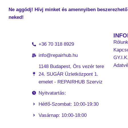
Ne aggódj! Hívj minket és amennyiben beszerezhető 
neked!
INF
Rólun
+36 70 318 8929
Kapcso
info@repairhub.hu
GY.I.K
Adatv
1148 Budapest, Örs vezér tere
24. SUGÁR Üzletközpont 1.
emelet - REPAIRHUB Szerviz
Nyitvatartás:
Hétfő-Szombat: 10:00-19:30
Vasárnap: 10:00-18:00