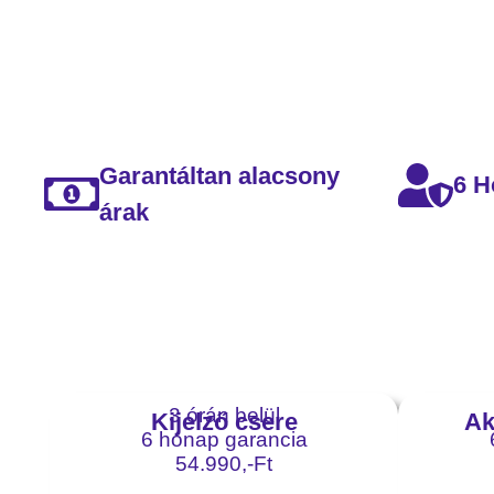
Garantáltan alacsony
6 H
árak
3 órán belül
Kijelző csere
Ak
6 hónap garancia
54.990,-Ft