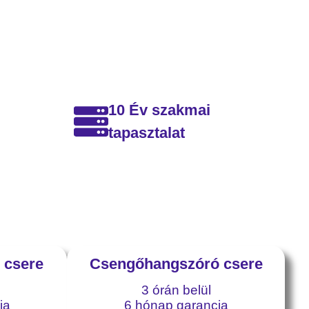
10 Év szakmai
tapasztalat
 csere
Csengőhangszóró csere
3 órán belül
ia
6 hónap garancia