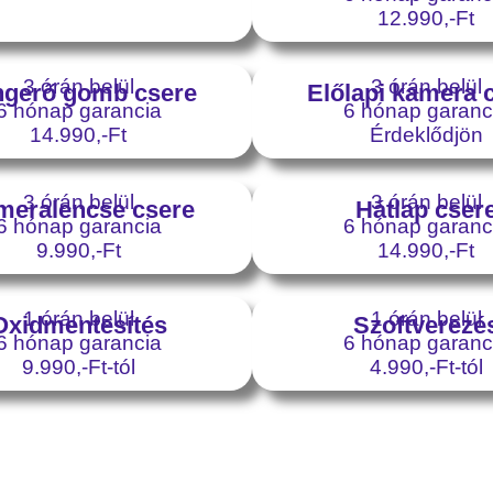
12.990,-Ft
3 órán belül
3 órán belül
gerő gomb csere
Előlapi kamera 
6 hónap garancia
6 hónap garanc
14.990,-Ft
Érdeklődjön
3 órán belül
3 órán belül
meralencse csere
Hátlap cser
6 hónap garancia
6 hónap garanc
9.990,-Ft
14.990,-Ft
1 órán belül
1 órán belül
Oxidmentesítés
Szoftverezé
6 hónap garancia
6 hónap garanc
9.990,-Ft-tól
4.990,-Ft-tól