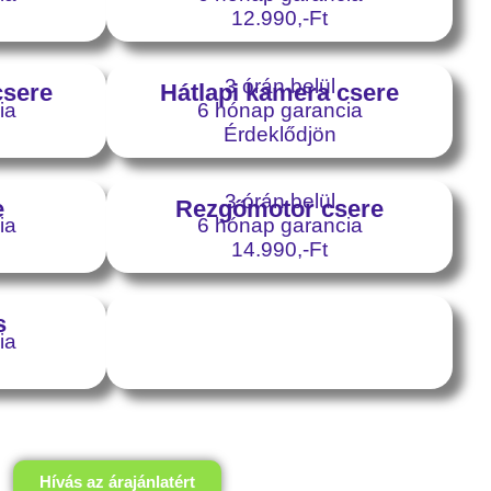
12.990,-Ft
3 órán belül
csere
Hátlapi kamera csere
ia
6 hónap garancia
Érdeklődjön
3 órán belül
e
Rezgőmotor csere
ia
6 hónap garancia
14.990,-Ft
s
ia
Hívás az árajánlatért