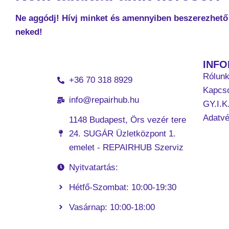
Ne aggódj! Hívj minket és amennyiben beszerezhető 
neked!
INF
Rólun
+36 70 318 8929
Kapcso
info@repairhub.hu
GY.I.K
Adatv
1148 Budapest, Örs vezér tere
24. SUGÁR Üzletközpont 1.
emelet - REPAIRHUB Szerviz
Nyitvatartás:
Hétfő-Szombat: 10:00-19:30
Vasárnap: 10:00-18:00