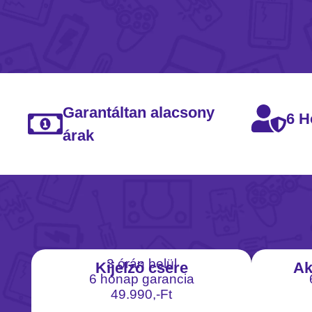
Garantáltan alacsony
6 H
árak
3 órán belül
Kijelző csere
Ak
6 hónap garancia
49.990,-Ft