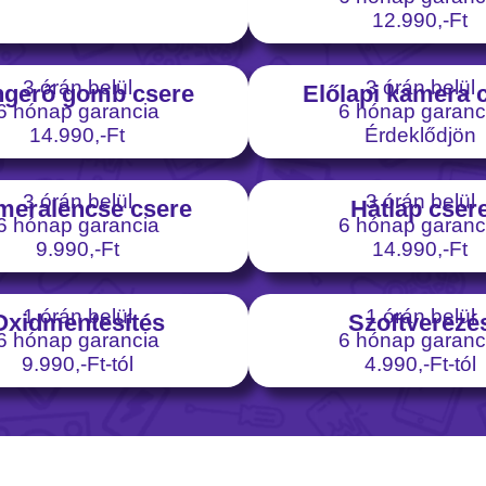
12.990,-Ft
3 órán belül
3 órán belül
gerő gomb csere
Előlapi kamera 
6 hónap garancia
6 hónap garanc
14.990,-Ft
Érdeklődjön
3 órán belül
3 órán belül
meralencse csere
Hátlap cser
6 hónap garancia
6 hónap garanc
9.990,-Ft
14.990,-Ft
1 órán belül
1 órán belül
Oxidmentesítés
Szoftverezé
6 hónap garancia
6 hónap garanc
9.990,-Ft-tól
4.990,-Ft-tól