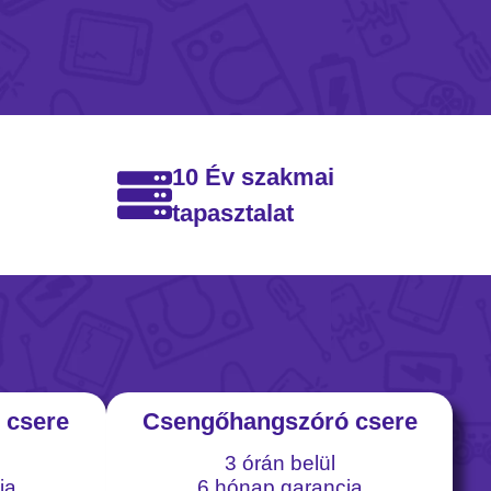
10 Év szakmai
tapasztalat
 csere
Csengőhangszóró csere
3 órán belül
ia
6 hónap garancia