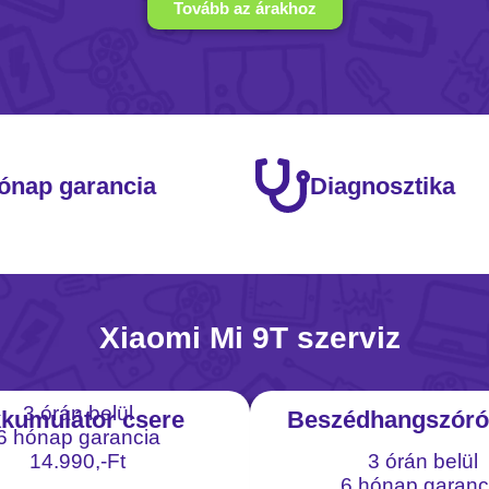
Tovább az árakhoz
ónap garancia
Diagnosztika
Xiaomi Mi 9T szerviz
3 órán belül
kumulátor csere
Beszédhangszóró
6 hónap garancia
14.990,-Ft
3 órán belül
6 hónap garanc