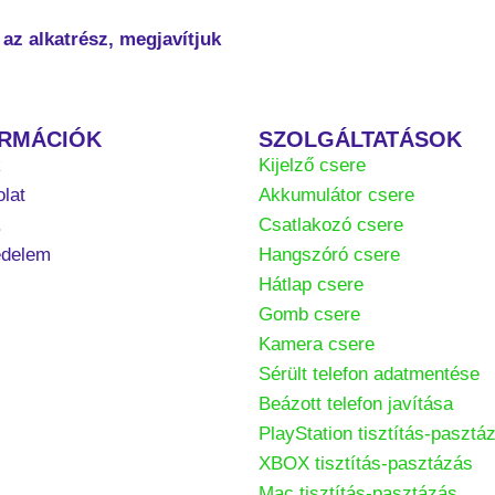
az alkatrész, megjavítjuk
ORMÁCIÓK
SZOLGÁLTATÁSOK
k
Kijelző csere
lat
Akkumulátor csere
.
Csatlakozó csere
édelem
Hangszóró csere
Hátlap csere
Gomb csere
Kamera csere
Sérült telefon adatmentése
Beázott telefon javítása
PlayStation tisztítás-pasztá
XBOX tisztítás-pasztázás
Mac tisztítás-pasztázás