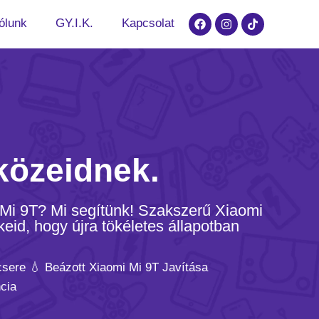
ólunk
GY.I.K.
Kapcsolat
közeidnek.
 Mi 9T? Mi segítünk! Szakszerű Xiaomi
keid, hogy újra tökéletes állapotban
csere 💧 Beázott Xiaomi Mi 9T Javítása
cia