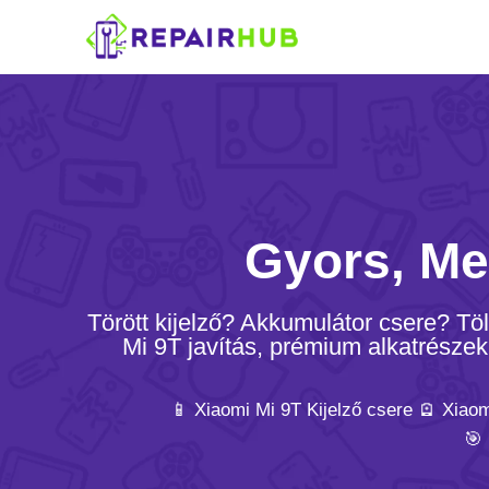
Gyors, Me
Törött kijelző? Akkumulátor csere? T
Mi 9T javítás, prémium alkatrészekk
📱 Xiaomi Mi 9T Kijelző csere 🪫 Xiao
🎯