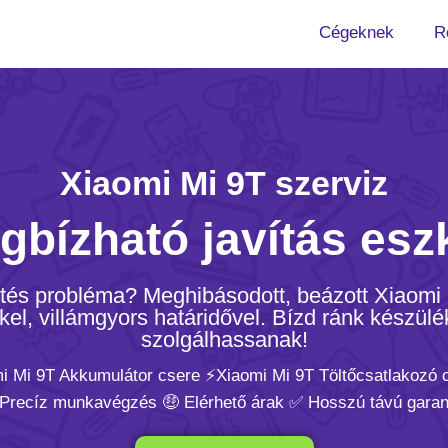
Cégeknek
R
Xiaomi Mi 9T szerviz
gbízható javítás esz
öltés probléma? Meghibásodott, beázott Xiaomi
el, villámgyors határidővel. Bízd ránk készülé
szolgálhassanak!
mi Mi 9T Akkumulátor csere ⚡️Xiaomi Mi 9T Töltőcsatlakozó 
 Precíz munkavégzés 🤑 Elérhető árak ✅ Hosszú távú garan