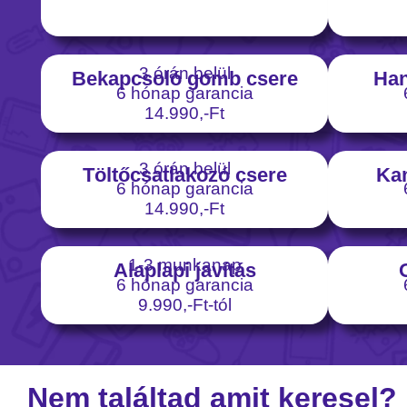
3 órán belül
Bekapcsoló gomb csere
Han
6 hónap garancia
14.990,-Ft
3 órán belül
Töltőcsatlakozó csere
Ka
6 hónap garancia
14.990,-Ft
1-3 munkanap
Alaplapi javítás
6 hónap garancia
9.990,-Ft-tól
Nem találtad amit keresel?