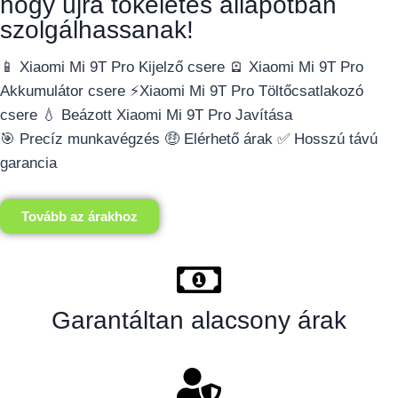
hogy újra tökéletes állapotban
szolgálhassanak!
📱 Xiaomi Mi 9T Pro Kijelző csere 🪫 Xiaomi Mi 9T Pro
Akkumulátor csere ⚡️Xiaomi Mi 9T Pro Töltőcsatlakozó
csere 💧 Beázott Xiaomi Mi 9T Pro Javítása
🎯 Precíz munkavégzés 🤑 Elérhető árak ✅ Hosszú távú
garancia
Tovább az árakhoz
Garantáltan alacsony árak