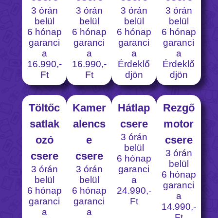
3 órán
3 órán
3 órán
3 órán
belül
belül
belül
belül
6 hónap
6 hónap
6 hónap
6 hónap
garanci
garanci
garanci
garanci
a
a
a
a
16.990,-
16.990,-
Érdeklő
Érdeklő
Ft
Ft
djön
djön
Töltőc
Kamer
Hátlap
Rezgő
satlak
alencs
csere
motor
3 órán
ozó
e
csere
belül
3 órán
csere
csere
6 hónap
belül
3 órán
3 órán
garanci
6 hónap
belül
belül
a
garanci
6 hónap
6 hónap
24.990,-
a
garanci
garanci
Ft
14.990,-
a
a
Ft