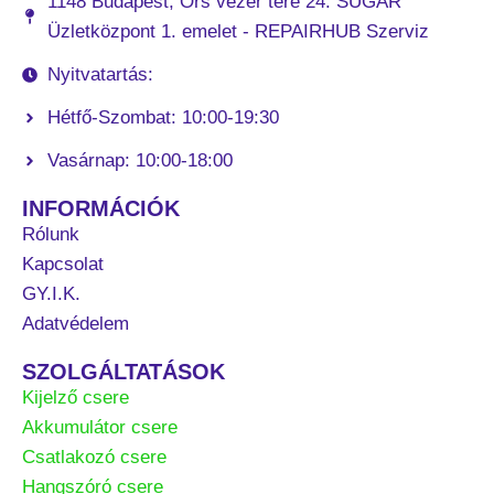
1148 Budapest, Örs vezér tere 24. SUGÁR
Üzletközpont 1. emelet - REPAIRHUB Szerviz
Nyitvatartás:
Hétfő-Szombat: 10:00-19:30
Vasárnap: 10:00-18:00
INFORMÁCIÓK
Rólunk
Kapcsolat
GY.I.K.
Adatvédelem
SZOLGÁLTATÁSOK
Kijelző csere
Akkumulátor csere
Csatlakozó csere
Hangszóró csere