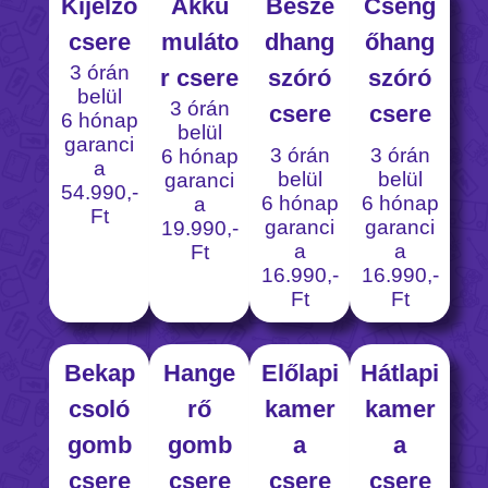
Kijelző
Akku
Beszé
Cseng
csere
muláto
dhang
őhang
3 órán
r csere
szóró
szóró
belül
3 órán
csere
csere
6 hónap
belül
garanci
3 órán
3 órán
6 hónap
a
belül
belül
garanci
54.990,-
6 hónap
6 hónap
a
Ft
garanci
garanci
19.990,-
a
a
Ft
16.990,-
16.990,-
Ft
Ft
Bekap
Hange
Előlapi
Hátlapi
csoló
rő
kamer
kamer
gomb
gomb
a
a
csere
csere
csere
csere