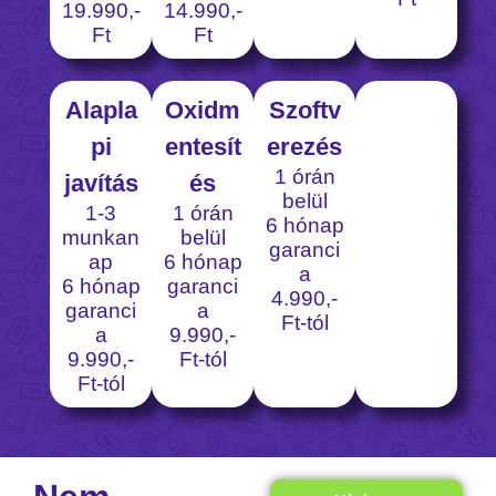
19.990,-
14.990,-
Ft
Ft
Alapla
Oxidm
Szoftv
pi
entesít
erezés
1 órán
javítás
és
belül
1-3
1 órán
6 hónap
munkan
belül
garanci
ap
6 hónap
a
6 hónap
garanci
4.990,-
garanci
a
Ft-tól
a
9.990,-
9.990,-
Ft-tól
Ft-tól