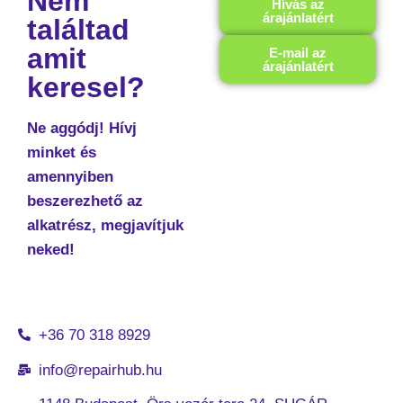
Nem
Hívás az
árajánlatért
találtad
amit
E-mail az
árajánlatért
keresel?
Ne aggódj! Hívj
minket és
amennyiben
beszerezhető az
alkatrész, megjavítjuk
neked!
+36 70 318 8929
info@repairhub.hu