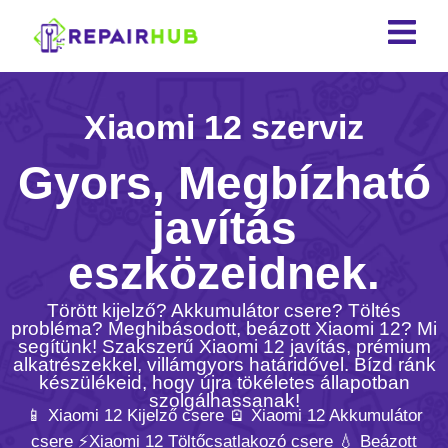
Xiaomi 12 szerviz
Gyors, Megbízható
javítás
eszközeidnek.
Törött kijelző? Akkumulátor csere? Töltés
probléma? Meghibásodott, beázott Xiaomi 12? Mi
segítünk! Szakszerű Xiaomi 12 javítás, prémium
alkatrészekkel, villámgyors határidővel. Bízd ránk
készülékeid, hogy újra tökéletes állapotban
szolgálhassanak!
📱 Xiaomi 12 Kijelző csere 🪫 Xiaomi 12 Akkumulátor
csere ⚡️Xiaomi 12 Töltőcsatlakozó csere 💧 Beázott