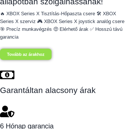
állapotban szolgálhassanak!
🔥 XBOX Series X Tisztítás-Hőpaszta csere 🛠️ XBOX
Series X szerviz 🎮 XBOX Series X joystick analóg csere
🎯 Precíz munkavégzés 🤑 Elérhető árak ✅ Hosszú távú
garancia
Tovább az árakhoz
Garantáltan alacsony árak
6 Hónap garancia