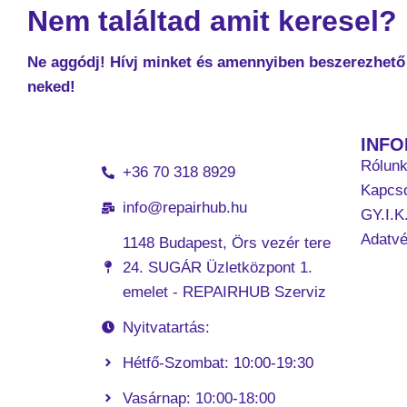
Nem találtad amit keresel?
Ne aggódj! Hívj minket és amennyiben beszerezhető 
neked!
INF
Rólun
+36 70 318 8929
Kapcso
info@repairhub.hu
GY.I.K
Adatv
1148 Budapest, Örs vezér tere
24. SUGÁR Üzletközpont 1.
emelet - REPAIRHUB Szerviz
Nyitvatartás:
Hétfő-Szombat: 10:00-19:30
Vasárnap: 10:00-18:00