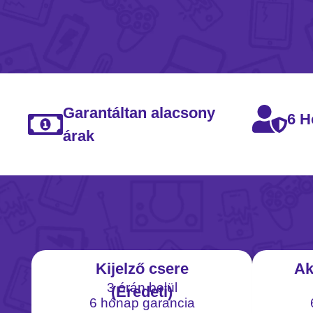
Garantáltan alacsony
6 H
árak
Kijelző csere
Ak
3 órán belül
(Eredeti)
6 hónap garancia