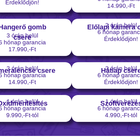
Érdeklődjön!
14.990,-Ft
3 órán belül
Hangerő gomb
Előlapi kamera 
6 hónap garanc
3 órán belül
csere
Érdeklődjön!
6 hónap garancia
17.990,-Ft
3 órán belül
3 órán belül
meralencse csere
Hátlap cser
6 hónap garancia
6 hónap garanc
14.990,-Ft
Érdeklődjön!
1 órán belül
1 órán belül
Oxidmentesítés
Szoftverezé
6 hónap garancia
6 hónap garanc
9.990,-Ft-tól
4.990,-Ft-tól