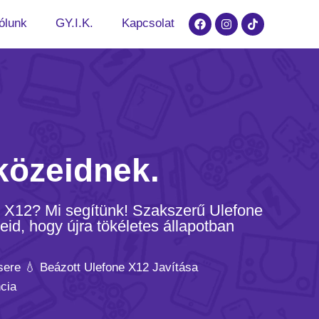
ólunk
GY.I.K.
Kapcsolat
közeidnek.
e X12? Mi segítünk! Szakszerű Ulefone
eid, hogy újra tökéletes állapotban
sere 💧 Beázott Ulefone X12 Javítása
cia