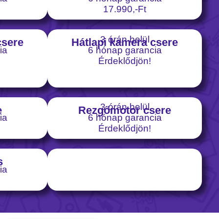
17.990,-Ft
3 órán belül
csere
Hátlapi kamera csere
ia
6 hónap garancia
Érdeklődjön!
3 órán belül
e
Rezgőmotor csere
ia
6 hónap garancia
Érdeklődjön!
s
ia