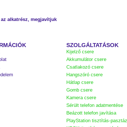
az alkatrész, megjavítjuk
ORMÁCIÓK
SZOLGÁLTATÁSOK
k
Kijelző csere
lat
Akkumulátor csere
.
Csatlakozó csere
édelem
Hangszóró csere
Hátlap csere
Gomb csere
Kamera csere
Sérült telefon adatmentése
Beázott telefon javítása
PlayStation tisztítás-pasztá