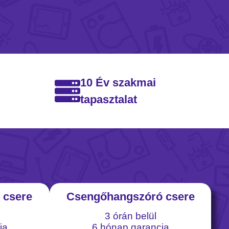
10 Év szakmai
tapasztalat
 csere
Csengőhangszóró csere
3 órán belül
ia
6 hónap garancia