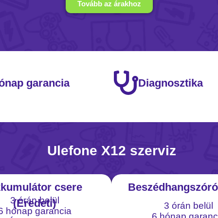
Tovább az árakhoz
ónap garancia
Diagnosztika
Ulefone X12 szerviz
kumulátor csere
Beszédhangszóró
3 órán belül
(Eredeti)
3 órán belül
6 hónap garancia
6 hónap garanc