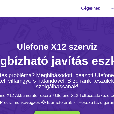
Cégeknek
R
Ulefone X12 szerviz
gbízható javítás esz
öltés probléma? Meghibásodott, beázott Ulefon
l, villámgyors határidővel. Bízd ránk készülék
szolgálhassanak!
fone X12 Akkumulátor csere ⚡️Ulefone X12 Töltőcsatlakozó c
 Precíz munkavégzés 🤑 Elérhető árak ✅ Hosszú távú garan