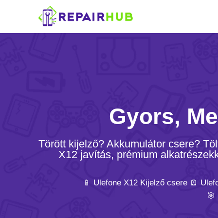
Gyors, Me
Törött kijelző? Akkumulátor csere? T
X12 javítás, prémium alkatrészekke
📱 Ulefone X12 Kijelző csere 🪫 Ule
🎯