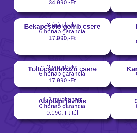
34.990,-Ft
3 órán belül
Bekapcsoló gomb csere
6 hónap garancia
17.990,-Ft
3 órán belül
Töltőcsatlakozó csere
Ka
6 hónap garancia
17.990,-Ft
1-3 munkanap
Alaplapi javítás
6 hónap garancia
9.990,-Ft-tól