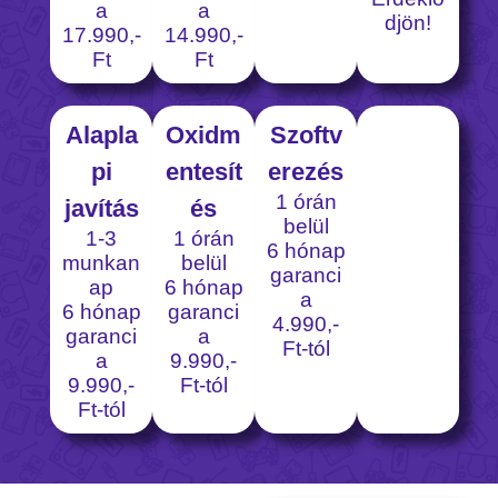
a
a
djön!
17.990,-
14.990,-
Ft
Ft
Alapla
Oxidm
Szoftv
pi
entesít
erezés
1 órán
javítás
és
belül
1-3
1 órán
6 hónap
munkan
belül
garanci
ap
6 hónap
a
6 hónap
garanci
4.990,-
garanci
a
Ft-tól
a
9.990,-
9.990,-
Ft-tól
Ft-tól