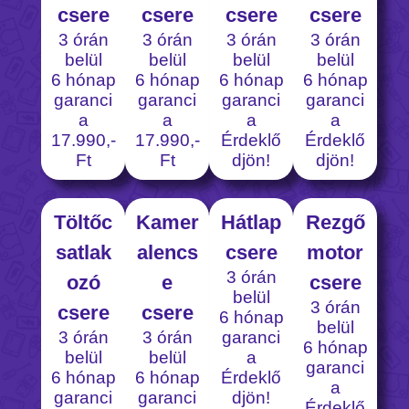
csere
csere
csere
csere
3 órán
3 órán
3 órán
3 órán
belül
belül
belül
belül
6 hónap
6 hónap
6 hónap
6 hónap
garanci
garanci
garanci
garanci
a
a
a
a
17.990,-
17.990,-
Érdeklő
Érdeklő
Ft
Ft
djön!
djön!
Töltőc
Kamer
Hátlap
Rezgő
satlak
alencs
csere
motor
3 órán
ozó
e
csere
belül
3 órán
csere
csere
6 hónap
belül
3 órán
3 órán
garanci
6 hónap
belül
belül
a
garanci
6 hónap
6 hónap
Érdeklő
a
garanci
garanci
djön!
Érdeklő