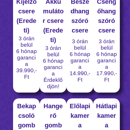
Kijelző
Akku
Beszé
Cseng
csere
muláto
dhang
őhang
(Erede
r csere
szóró
szóró
ti)
(Erede
csere
csere
3 órán
ti)
3 órán
3 órán
belül
belül
belül
3 órán
6 hónap
6 hónap
6 hónap
belül
garanci
garanci
garanci
6 hónap
a
a
a
garanci
39.990,-
14.990,-
17.990,-
a
Ft
Ft
Ft
Érdeklő
djön!
Bekap
Hange
Előlapi
Hátlapi
csoló
rő
kamer
kamer
gomb
gomb
a
a