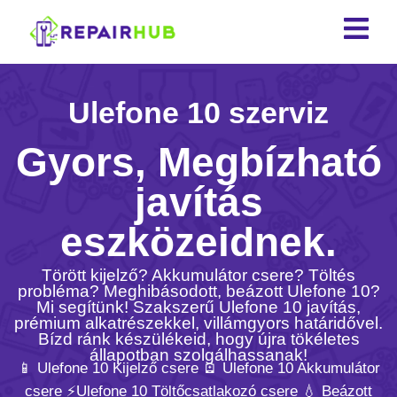
Ulefone 10 szerviz
Gyors, Megbízható
javítás
eszközeidnek.
Törött kijelző? Akkumulátor csere? Töltés
probléma? Meghibásodott, beázott Ulefone 10?
Mi segítünk! Szakszerű Ulefone 10 javítás,
prémium alkatrészekkel, villámgyors határidővel.
Bízd ránk készülékeid, hogy újra tökéletes
állapotban szolgálhassanak!
📱 Ulefone 10 Kijelző csere 🪫 Ulefone 10 Akkumulátor
csere ⚡️Ulefone 10 Töltőcsatlakozó csere 💧 Beázott