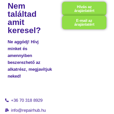
Nem
Hívás az
árajánlatért
találtad
amit
E-mail az
árajánlatért
keresel?
Ne aggódj! Hívj
minket és
amennyiben
beszerezhető az
alkatrész, megjavítjuk
neked!
+36 70 318 8929
info@repairhub.hu