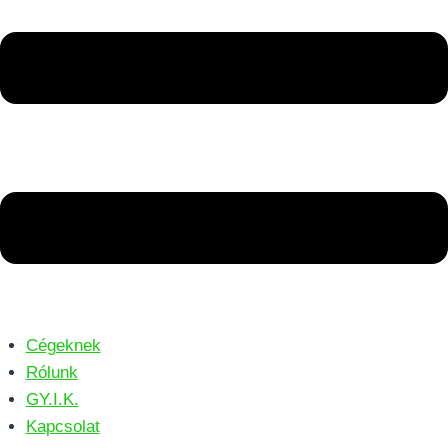
Cégeknek
Rólunk
GY.I.K.
Kapcsolat