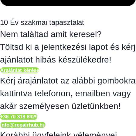
10 Év szakmai tapasztalat
Nem találtad amit keresel?
Töltsd ki a jelentkezési lapot és kérj
ajánlatot hibás készülékedre!
Árajánlat kérése
Kérj árajánlatot az alábbi gombokra
kattintva telefonon, emailben vagy
akár személyesen üzletünkben!
+36 70 318 8929
info@repairhub.hu
Korábbi ügyfeleink véleményei