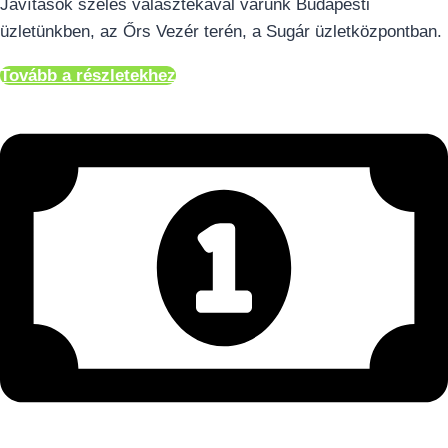
Javítások széles választékával várunk Budapesti
üzletünkben, az Őrs Vezér terén, a Sugár üzletközpontban.
Tovább a részletekhez