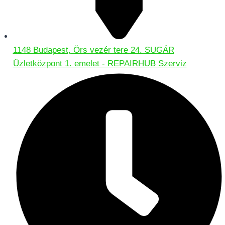
1148 Budapest, Örs vezér tere 24. SUGÁR
Üzletközpont 1. emelet - REPAIRHUB Szerviz