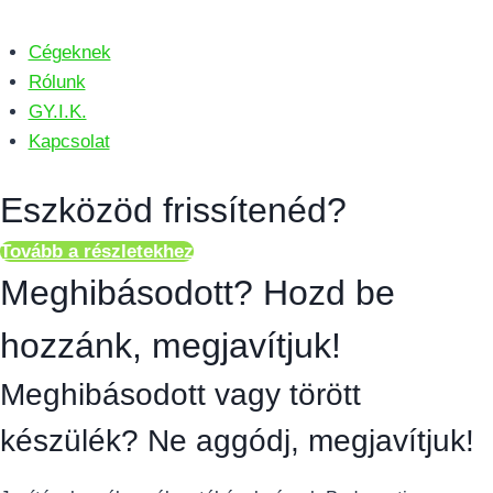
Cégeknek
Rólunk
GY.I.K.
Kapcsolat
Eszközöd frissítenéd?
Tovább a részletekhez
Meghibásodott? Hozd be
hozzánk, megjavítjuk!
Meghibásodott vagy törött
készülék? Ne aggódj, megjavítjuk!