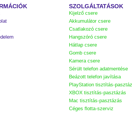
ORMÁCIÓK
SZOLGÁLTATÁSOK
k
Kijelző csere
lat
Akkumulátor csere
.
Csatlakozó csere
édelem
Hangszóró csere
Hátlap csere
Gomb csere
Kamera csere
Sérült telefon adatmentése
Beázott telefon javítása
PlayStation tisztítás-pasztá
XBOX tisztítás-pasztázás
Mac tisztítás-pasztázás
Céges flotta-szerviz