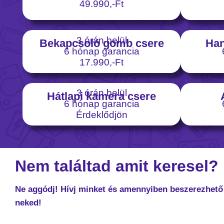
49.990,-Ft
3 órán belül
Bekapcsoló gomb csere
Han
6 hónap garancia
17.990,-Ft
3 órán belül
Hátlapi kamera csere
6 hónap garancia
Érdeklődjön
Nem találtad amit keresel?
Ne aggódj! Hívj minket és amennyiben beszerezhető 
neked!