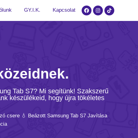
ólunk
GY.I.K.
Kapcsolat
közeidnek.
sung Tab S7? Mi segítünk! Szakszerű
nk készülékeid, hogy újra tökéletes
zó csere 💧 Beázott Samsung Tab S7 Javítása
cia