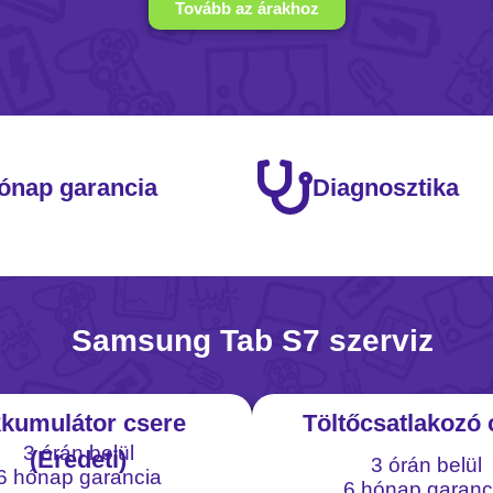
Tovább az árakhoz
ónap garancia
Diagnosztika
Samsung Tab S7 szerviz
kumulátor csere
Töltőcsatlakozó 
3 órán belül
(Eredeti)
3 órán belül
6 hónap garancia
6 hónap garanc