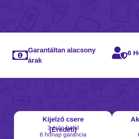
Garantáltan alacsony
6 H
árak
Kijelző csere
Ak
3 órán belül
(Eredeti)
6 hónap garancia