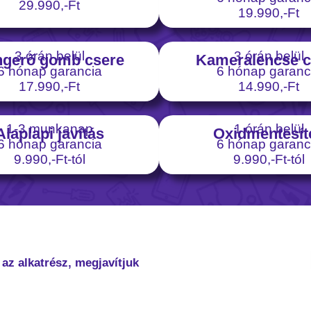
29.990,-Ft
19.990,-Ft
3 órán belül
3 órán belül
gerő gomb csere
Kameralencse c
6 hónap garancia
6 hónap garanc
17.990,-Ft
14.990,-Ft
1-3 munkanap
1 órán belül
Alaplapi javítás
Oxidmentesít
6 hónap garancia
6 hónap garanc
9.990,-Ft-tól
9.990,-Ft-tól
az alkatrész, megjavítjuk