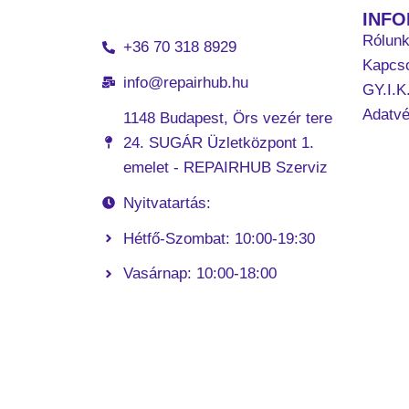
INF
Rólun
+36 70 318 8929
Kapcso
info@repairhub.hu
GY.I.K
Adatv
1148 Budapest, Örs vezér tere
24. SUGÁR Üzletközpont 1.
emelet - REPAIRHUB Szerviz
Nyitvatartás:
Hétfő-Szombat: 10:00-19:30
Vasárnap: 10:00-18:00