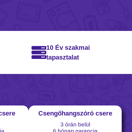
10 Év szakmai
tapasztalat
csere
Csengőhangszóró csere
3 órán belül
ia
6 hónap garancia