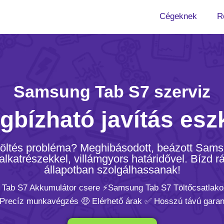
Cégeknek
R
Samsung Tab S7 szerviz
gbízható javítás esz
 Töltés probléma? Meghibásodott, beázott Sam
katrészekkel, villámgyors határidővel. Bízd rá
állapotban szolgálhassanak!
 Tab S7 Akkumulátor csere ⚡️Samsung Tab S7 Töltőcsatlako
 Precíz munkavégzés 🤑 Elérhető árak ✅ Hosszú távú garan