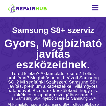
Samsung S8+ szerviz
Gyors, Megbízható
javítás
eszközeidnek.
Törött kijelző? Akkumulátor csere? Töltés
probléma? Meghibásodott, beázott Samsung
S8+? Mi segítünk! Szakszerű Samsung S8+
javítás, prémium alkatrészekkel, villámgyors
határidővel. Bízd ránk készülékeid, hogy újra
tökéletes állapotban szolgálhassanak!
📱 Samsung S8+ Kijelző csere 🪫 Samsung S8+
Akkumulátor csere ⚡️Samsung S8+ Töltőcsatlakozó