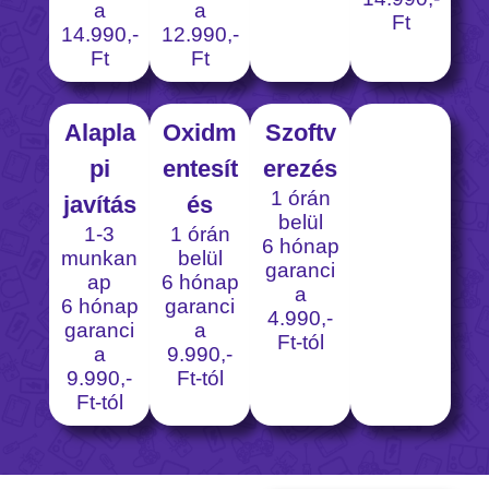
a
a
Ft
14.990,-
12.990,-
Ft
Ft
Alapla
Oxidm
Szoftv
pi
entesít
erezés
1 órán
javítás
és
belül
1-3
1 órán
6 hónap
munkan
belül
garanci
ap
6 hónap
a
6 hónap
garanci
4.990,-
garanci
a
Ft-tól
a
9.990,-
9.990,-
Ft-tól
Ft-tól