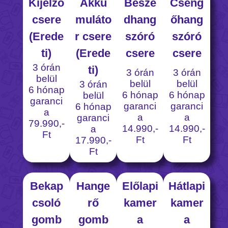
Kijelző
Akku
Beszé
Cseng
csere
muláto
dhang
őhang
(Erede
r csere
szóró
szóró
ti)
(Erede
csere
csere
3 órán
ti)
3 órán
3 órán
belül
belül
belül
3 órán
6 hónap
6 hónap
6 hónap
belül
garanci
garanci
garanci
6 hónap
a
a
a
garanci
79.990,-
14.990,-
14.990,-
a
Ft
Ft
Ft
17.990,-
Ft
Bekap
Hange
Előlapi
Hátlapi
csoló
rő
kamer
kamer
gomb
gomb
a
a