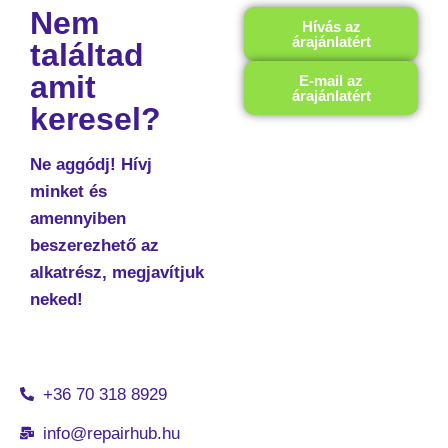
Nem
Hívás az
árajánlatért
találtad
amit
E-mail az
árajánlatért
keresel?
Ne aggódj! Hívj
minket és
amennyiben
beszerezhető az
alkatrész, megjavítjuk
neked!
+36 70 318 8929
info@repairhub.hu