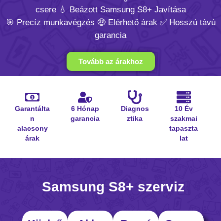
csere 💧 Beázott Samsung S8+ Javítása
🎯 Precíz munkavégzés 🤑 Elérhető árak ✅ Hosszú távú
garancia
Tovább az árakhoz
Garantálta
6 Hónap
Diagnos
10 Év
n
garancia
ztika
szakmai
alacsony
tapaszta
árak
lat
Samsung S8+ szerviz