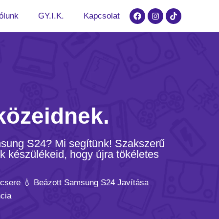
ólunk
GY.I.K.
Kapcsolat
közeidnek.
amsung S24? Mi segítünk! Szakszerű
k készülékeid, hogy újra tökéletes
 csere 💧 Beázott Samsung S24 Javítása
cia