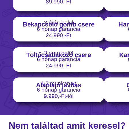
89.990,-Ft
3 órán belül
Bekapcsoló gomb csere
Han
6 hónap garancia
24.990,-Ft
3 órán belül
Töltőcsatlakozó csere
Ka
6 hónap garancia
24.990,-Ft
1-3 munkanap
Alaplapi javítás
6 hónap garancia
9.990,-Ft-tól
Nem találtad amit keresel?