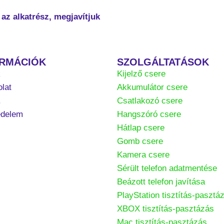
az alkatrész, megjavítjuk
ORMÁCIÓK
SZOLGÁLTATÁSOK
k
Kijelző csere
lat
Akkumulátor csere
.
Csatlakozó csere
édelem
Hangszóró csere
Hátlap csere
Gomb csere
Kamera csere
Sérült telefon adatmentése
Beázott telefon javítása
PlayStation tisztítás-pasztá
XBOX tisztítás-pasztázás
Mac tisztítás-pasztázás