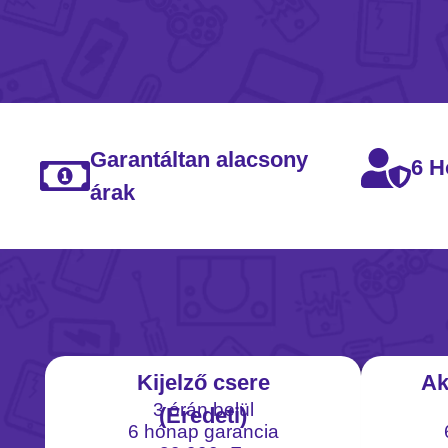
Garantáltan alacsony
6 H
árak
Kijelző csere
Ak
3 órán belül
(Eredeti)
6 hónap garancia