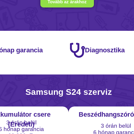
Tovább az árakhoz
ónap garancia
Diagnosztika
Samsung S24 szerviz
kumulátor csere
Beszédhangszóró
3 órán belül
(Eredeti)
3 órán belül
6 hónap garancia
6 hónap garanc