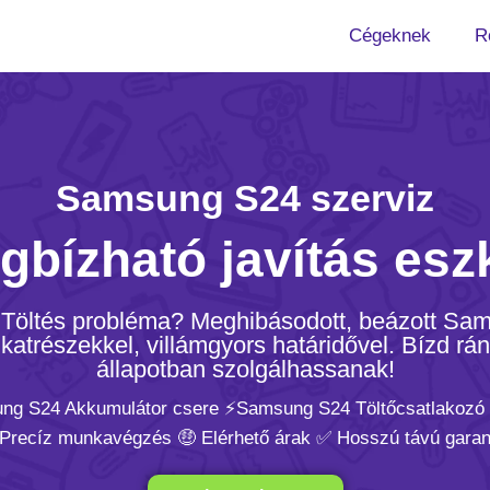
Cégeknek
R
Samsung S24 szerviz
gbízható javítás esz
? Töltés probléma? Meghibásodott, beázott S
trészekkel, villámgyors határidővel. Bízd rán
állapotban szolgálhassanak!
ng S24 Akkumulátor csere ⚡️Samsung S24 Töltőcsatlakozó
 Precíz munkavégzés 🤑 Elérhető árak ✅ Hosszú távú garan