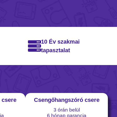
10 Év szakmai
tapasztalat
 csere
Csengőhangszóró csere
3 órán belül
ia
6 hónap garancia