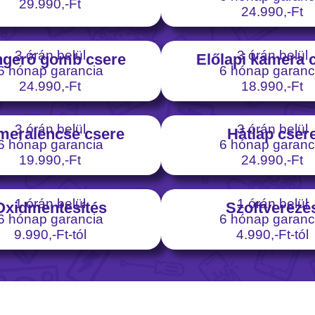
29.990,-Ft
24.990,-Ft
3 órán belül
3 órán belül
gerő gomb csere
Előlapi kamera 
6 hónap garancia
6 hónap garanc
24.990,-Ft
18.990,-Ft
3 órán belül
3 órán belül
meralencse csere
Hátlap cser
6 hónap garancia
6 hónap garanc
19.990,-Ft
24.990,-Ft
1 órán belül
1 órán belül
Oxidmentesítés
Szoftverezé
6 hónap garancia
6 hónap garanc
9.990,-Ft-tól
4.990,-Ft-tól