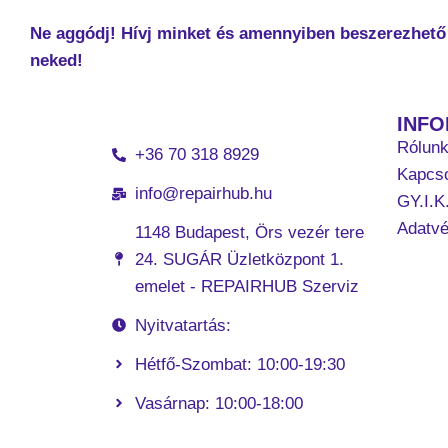
Ne aggódj! Hívj minket és amennyiben beszerezhető 
neked!
INF
Rólun
+36 70 318 8929
Kapcso
info@repairhub.hu
GY.I.K
Adatv
1148 Budapest, Örs vezér tere
24. SUGÁR Üzletközpont 1.
emelet - REPAIRHUB Szerviz
Nyitvatartás:
Hétfő-Szombat: 10:00-19:30
Vasárnap: 10:00-18:00