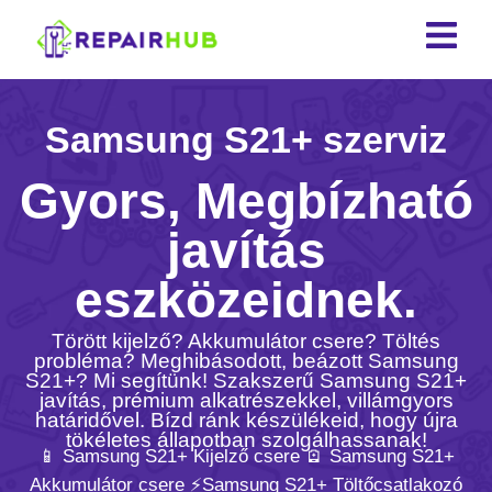
Samsung S21+ szerviz
Gyors, Megbízható
javítás
eszközeidnek.
Törött kijelző? Akkumulátor csere? Töltés
probléma? Meghibásodott, beázott Samsung
S21+? Mi segítünk! Szakszerű Samsung S21+
javítás, prémium alkatrészekkel, villámgyors
határidővel. Bízd ránk készülékeid, hogy újra
tökéletes állapotban szolgálhassanak!
📱 Samsung S21+ Kijelző csere 🪫 Samsung S21+
Akkumulátor csere ⚡️Samsung S21+ Töltőcsatlakozó