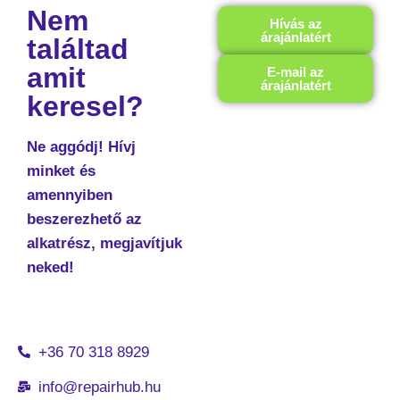
Nem
Hívás az
árajánlatért
találtad
amit
E-mail az
árajánlatért
keresel?
Ne aggódj! Hívj
minket és
amennyiben
beszerezhető az
alkatrész, megjavítjuk
neked!
+36 70 318 8929
info@repairhub.hu