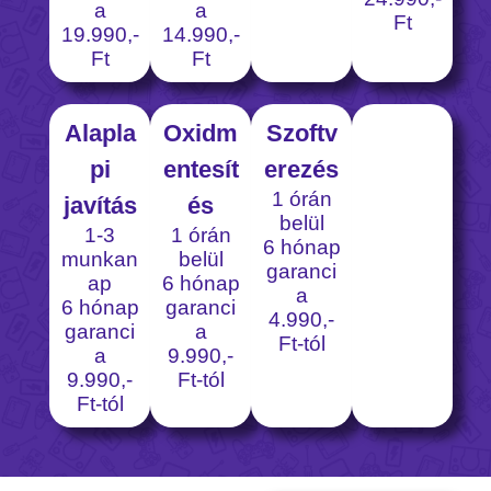
a
a
Ft
19.990,-
14.990,-
Ft
Ft
Alapla
Oxidm
Szoftv
pi
entesít
erezés
1 órán
javítás
és
belül
1-3
1 órán
6 hónap
munkan
belül
garanci
ap
6 hónap
a
6 hónap
garanci
4.990,-
garanci
a
Ft-tól
a
9.990,-
9.990,-
Ft-tól
Ft-tól