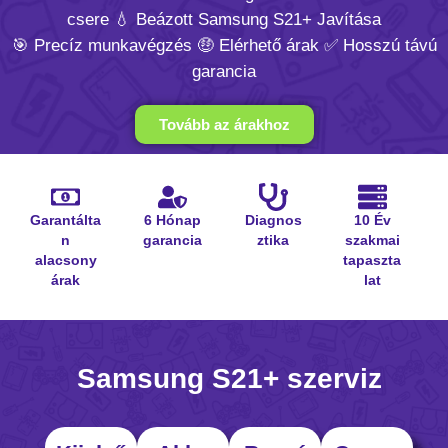
csere 💧 Beázott Samsung S21+ Javítása
🎯 Precíz munkavégzés 🤑 Elérhető árak ✅ Hosszú távú
garancia
Tovább az árakhoz
Garantálta
6 Hónap
Diagnos
10 Év
n
garancia
ztika
szakmai
alacsony
tapaszta
árak
lat
Samsung S21+ szerviz