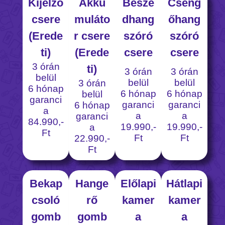
Kijelző
Akku
Beszé
Cseng
csere
muláto
dhang
őhang
(Erede
r csere
szóró
szóró
ti)
(Erede
csere
csere
3 órán
ti)
3 órán
3 órán
belül
belül
belül
3 órán
6 hónap
6 hónap
6 hónap
belül
garanci
garanci
garanci
6 hónap
a
a
a
garanci
84.990,-
19.990,-
19.990,-
a
Ft
Ft
Ft
22.990,-
Ft
Bekap
Hange
Előlapi
Hátlapi
csoló
rő
kamer
kamer
gomb
gomb
a
a