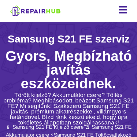
Samsung S21 FE szerviz
Gyors, Megbízható
javítás
eszközeidnek.
Törött kijelző? Akkumulátor csere? Töltés
probléma? Meghibásodott, beázott Samsung S21
FE? Mi segítünk! Szakszerű Samsung S21 FE
javítás, prémium alkatrészekkel, villámgyors
határidővel. Bízd ránk készülékeid, hogy újra
tökéletes állapotban szolgálhassanak!
📱 Samsung S21 FE Kijelző csere 🪫 Samsung S21 FE
Akkumulátor csere ⚡️Samsung S21 FE Töltőcsatlakozó