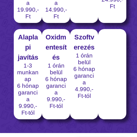
a
a
Ft
19.990,-
14.990,-
Ft
Ft
Alapla
Oxidm
Szoftv
pi
entesít
erezés
1 órán
javítás
és
belül
1-3
1 órán
6 hónap
munkan
belül
garanci
ap
6 hónap
a
6 hónap
garanci
4.990,-
garanci
a
Ft-tól
a
9.990,-
9.990,-
Ft-tól
Ft-tól