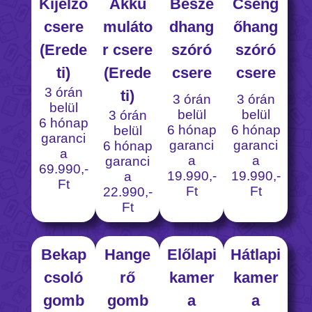
Kijelző
Akku
Beszé
Cseng
csere
muláto
dhang
őhang
(Erede
r csere
szóró
szóró
ti)
(Erede
csere
csere
3 órán
ti)
3 órán
3 órán
belül
belül
belül
3 órán
6 hónap
6 hónap
6 hónap
belül
garanci
garanci
garanci
6 hónap
a
a
a
garanci
69.990,-
19.990,-
19.990,-
a
Ft
Ft
Ft
22.990,-
Ft
Bekap
Hange
Előlapi
Hátlapi
csoló
rő
kamer
kamer
gomb
gomb
a
a