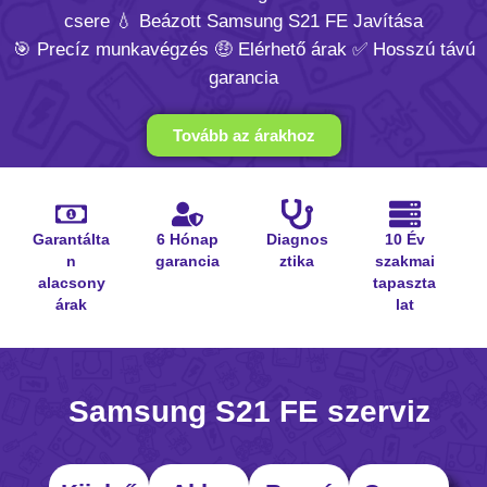
csere 💧 Beázott Samsung S21 FE Javítása
🎯 Precíz munkavégzés 🤑 Elérhető árak ✅ Hosszú távú
garancia
Tovább az árakhoz
Garantálta
6 Hónap
Diagnos
10 Év
n
garancia
ztika
szakmai
alacsony
tapaszta
árak
lat
Samsung S21 FE szerviz