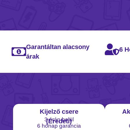
Garantáltan alacsony
6 H
árak
Kijelző csere
Ak
3 órán belül
(Eredeti)
6 hónap garancia