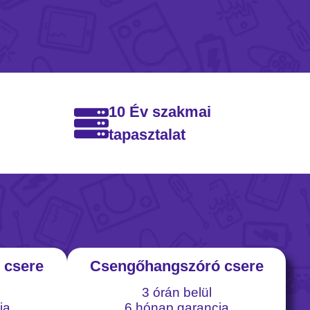
10 Év szakmai
tapasztalat
 csere
Csengőhangszóró csere
3 órán belül
ia
6 hónap garancia