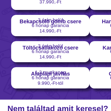
37.990,-Ft
3 órán belül
Bekapcsoló gomb csere
Han
6 hónap garancia
14.990,-Ft
3 órán belül
Töltőcsatlakozó csere
Ka
6 hónap garancia
14.990,-Ft
1-3 munkanap
Alaplapi javítás
6 hónap garancia
9.990,-Ft-tól
Nem találtad amit keresel?