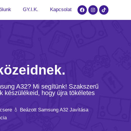
ólunk
GY.I.K.
Kapcsolat
közeidnek.
amsung A32? Mi segítünk! Szakszerű
k készülékeid, hogy újra tökéletes
 csere 💧 Beázott Samsung A32 Javítása
cia