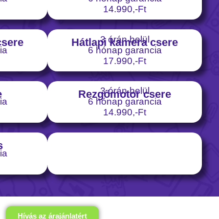
14.990,-Ft
3 órán belül
csere
Hátlapi kamera csere
ia
6 hónap garancia
17.990,-Ft
3 órán belül
e
Rezgőmotor csere
ia
6 hónap garancia
14.990,-Ft
s
ia
Hívás az árajánlatért