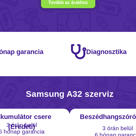
Tovább az árakhoz
ónap garancia
Diagnosztika
Samsung A32 szerviz
kumulátor csere
Beszédhangszóró
3 órán belül
(Eredeti)
3 órán belül
6 hónap garancia
6 hónap garanc