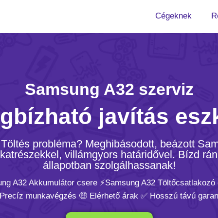
Cégeknek
R
Samsung A32 szerviz
gbízható javítás esz
? Töltés probléma? Meghibásodott, beázott S
trészekkel, villámgyors határidővel. Bízd rán
állapotban szolgálhassanak!
ng A32 Akkumulátor csere ⚡️Samsung A32 Töltőcsatlakozó
 Precíz munkavégzés 🤑 Elérhető árak ✅ Hosszú távú garan