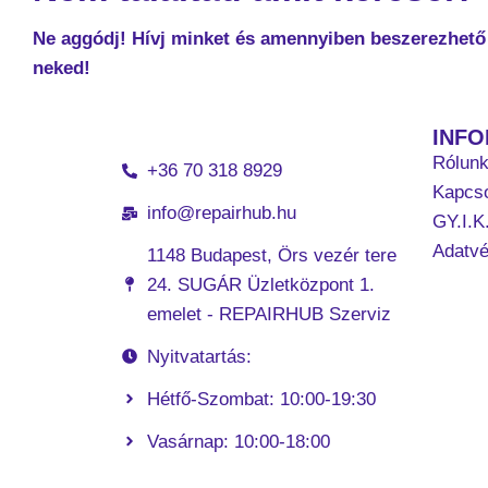
Ne aggódj! Hívj minket és amennyiben beszerezhető 
neked!
INF
Rólun
+36 70 318 8929
Kapcso
info@repairhub.hu
GY.I.K
Adatv
1148 Budapest, Örs vezér tere
24. SUGÁR Üzletközpont 1.
emelet - REPAIRHUB Szerviz
Nyitvatartás:
Hétfő-Szombat: 10:00-19:30
Vasárnap: 10:00-18:00