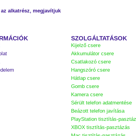
az alkatrész, megjavítjuk
ORMÁCIÓK
SZOLGÁLTATÁSOK
k
Kijelző csere
lat
Akkumulátor csere
.
Csatlakozó csere
édelem
Hangszóró csere
Hátlap csere
Gomb csere
Kamera csere
Sérült telefon adatmentése
Beázott telefon javítása
PlayStation tisztítás-pasztá
XBOX tisztítás-pasztázás
Mac tisztítás-pasztázás