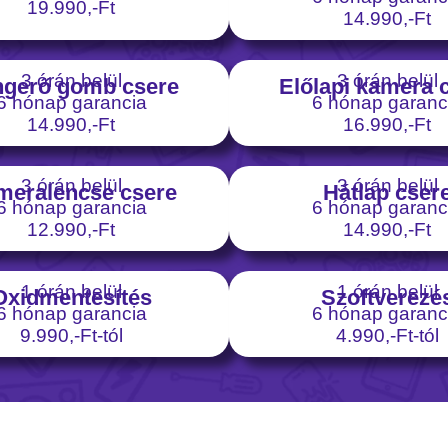
19.990,-Ft
14.990,-Ft
3 órán belül
3 órán belül
gerő gomb csere
Előlapi kamera 
6 hónap garancia
6 hónap garanc
14.990,-Ft
16.990,-Ft
3 órán belül
3 órán belül
meralencse csere
Hátlap cser
6 hónap garancia
6 hónap garanc
12.990,-Ft
14.990,-Ft
1 órán belül
1 órán belül
Oxidmentesítés
Szoftverezé
6 hónap garancia
6 hónap garanc
9.990,-Ft-tól
4.990,-Ft-tól