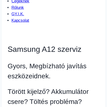
Cégeknek
Rólunk
GY.I.K.
Kapcsolat
Samsung A12 szerviz
Gyors, Megbízható javítás
eszközeidnek.
Törött kijelző? Akkumulátor
csere? Töltés probléma?