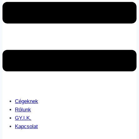
Cégeknek
Rólunk
GY.I.K.
Kapcsolat