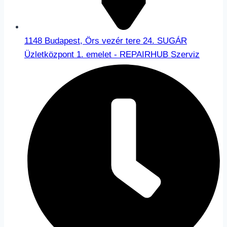
1148 Budapest, Örs vezér tere 24. SUGÁR
Üzletközpont 1. emelet - REPAIRHUB Szerviz