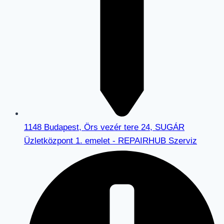
1148 Budapest, Örs vezér tere 24, SUGÁR
Üzletközpont 1. emelet - REPAIRHUB Szerviz