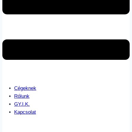
Cégeknek
Rólunk
GY.I.K.
Kapcsolat