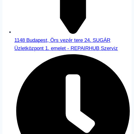
1148 Budapest, Örs vezér tere 24. SUGÁR
Üzletközpont 1. emelet - REPAIRHUB Szerviz