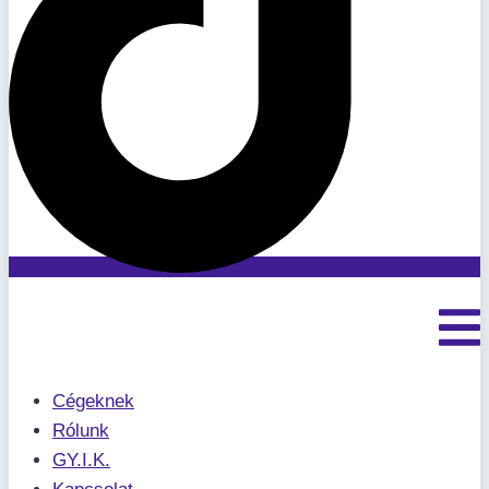
Cégeknek
Rólunk
GY.I.K.