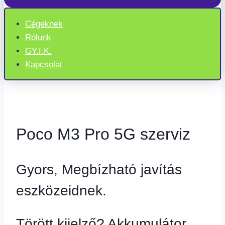
Cégeknek
Rólunk
GY.I.K.
Kapcsolat
Poco M3 Pro 5G szerviz
Gyors, Megbízható javítás
eszközeidnek.
Törött kijelző? Akkumulátor