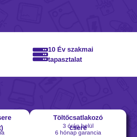
10 Év szakmai
tapasztalat
sere
Töltőcsatlakozó
3 órán belül
)
csere
ia
6 hónap garancia