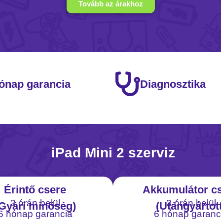
Tovább az árakhoz
ónap garancia
Diagnosztika
iPad Mini 2 szerviz
Érintő csere
Akkumulátor c
3 órán belül
3 órán belül
Gyári minőség)
(Utángyártott
6 hónap garancia
6 hónap garanc