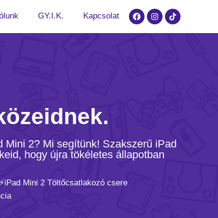
ólunk
GY.I.K.
Kapcsolat
közeidnek.
d Mini 2? Mi segítünk! Szakszerű iPad
keid, hogy újra tökéletes állapotban
⚡️iPad Mini 2 Töltőcsatlakozó csere
cia