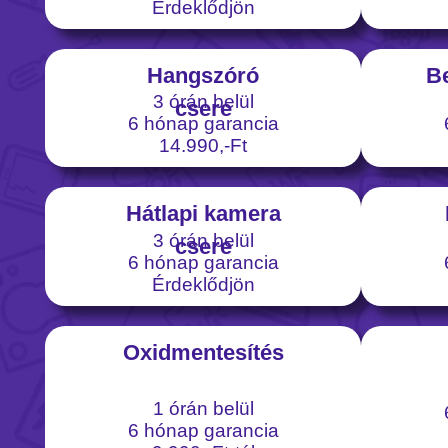
Érdeklődjön
Hangszóró
B
3 órán belül
csere
6 hónap garancia
14.990,-Ft
Hátlapi kamera
3 órán belül
csere
6 hónap garancia
Érdeklődjön
Oxidmentesítés
1 órán belül
6 hónap garancia