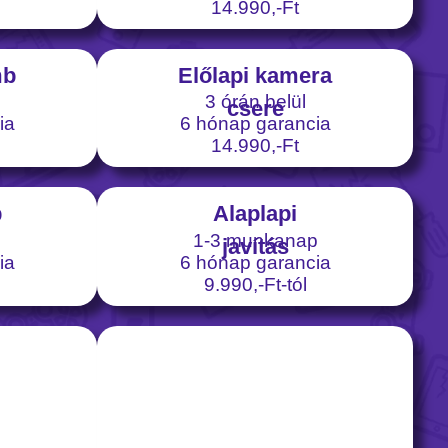
14.990,-Ft
mb
Előlapi kamera
3 órán belül
csere
ia
6 hónap garancia
14.990,-Ft
b
Alaplapi
1-3 munkanap
javítás
ia
6 hónap garancia
9.990,-Ft-tól