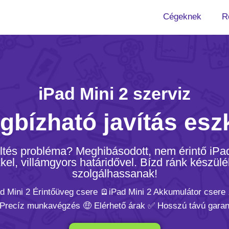
Cégeknek
R
iPad Mini 2 szerviz
gbízható javítás esz
öltés probléma? Meghibásodott, nem érintő iPa
kel, villámgyors határidővel. Bízd ránk készülé
szolgálhassanak!
ad Mini 2 Érintőüveg csere 🪫iPad Mini 2 Akkumulátor csere 
 Precíz munkavégzés 🤑 Elérhető árak ✅ Hosszú távú garan