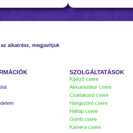
az alkatrész, megjavítjuk
ORMÁCIÓK
SZOLGÁLTATÁSOK
k
Kijelző csere
lat
Akkumulátor csere
.
Csatlakozó csere
édelem
Hangszóró csere
Hátlap csere
Gomb csere
Kamera csere