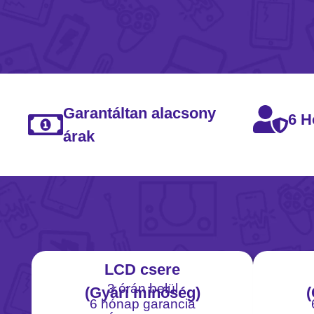
Garantáltan alacsony
6 H
árak
LCD csere
3 órán belül
(Gyári minőség)
(
6 hónap garancia