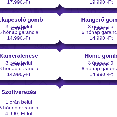
17.990,-Ft
19.990,-Ft
ekapcsoló gomb
Hangerő go
3 órán belül
3 órán belül
csere
csere
6 hónap garancia
6 hónap garanc
14.990,-Ft
14.990,-Ft
Kameralencse
Home gom
3 órán belül
3 órán belül
csere
csere
6 hónap garancia
6 hónap garanc
14.990,-Ft
14.990,-Ft
Szoftverezés
1 órán belül
6 hónap garancia
4.990,-Ft-tól