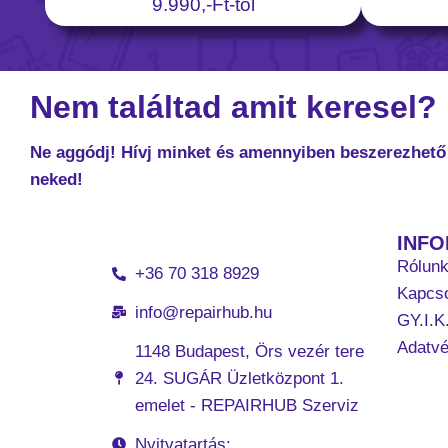
9.990,-Ft-tól
Nem találtad amit keresel?
Ne aggódj! Hívj minket és amennyiben beszerezhető 
neked!
INF
Rólun
+36 70 318 8929
Kapcso
info@repairhub.hu
GY.I.K
Adatv
1148 Budapest, Örs vezér tere
24. SUGÁR Üzletközpont 1.
emelet - REPAIRHUB Szerviz
Nyitvatartás: