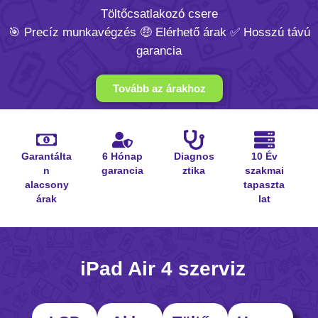
Töltőcsatlakozó csere
🎯 Precíz munkavégzés 🤑 Elérhető árak ✅ Hosszú távú
garancia
Tovább az árakhoz
Garantálta
6 Hónap
Diagnos
10 Év
n
garancia
ztika
szakmai
alacsony
tapaszta
árak
lat
iPad Air 4 szerviz