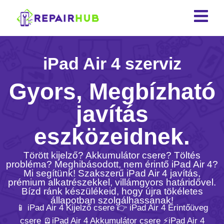
iPad Air 4 szerviz
Gyors, Megbízható
javítás
eszközeidnek.
Törött kijelző? Akkumulátor csere? Töltés
probléma? Meghibásodott, nem érintő iPad Air 4?
Mi segítünk! Szakszerű iPad Air 4 javítás,
prémium alkatrészekkel, villámgyors határidővel.
Bízd ránk készülékeid, hogy újra tökéletes
állapotban szolgálhassanak!
📱 iPad Air 4 Kijelző csere 👉 iPad Air 4 Érintőüveg
csere 🪫iPad Air 4 Akkumulátor csere ⚡️iPad Air 4