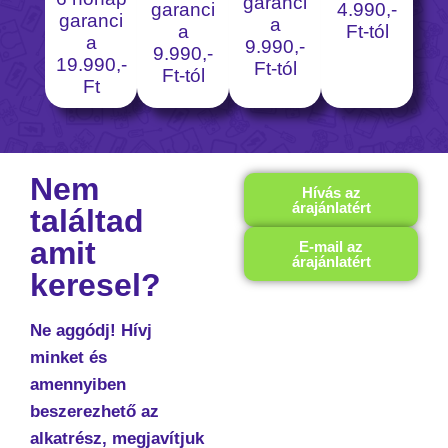
garanci
4.990,-
garanci
garanci
a
Ft-tól
a
a
9.990,-
9.990,-
19.990,-
Ft-tól
Ft-tól
Ft
Nem
Hívás az
árajánlatért
találtad
amit
E-mail az
árajánlatért
keresel?
Ne aggódj! Hívj
minket és
amennyiben
beszerezhető az
alkatrész, megjavítjuk