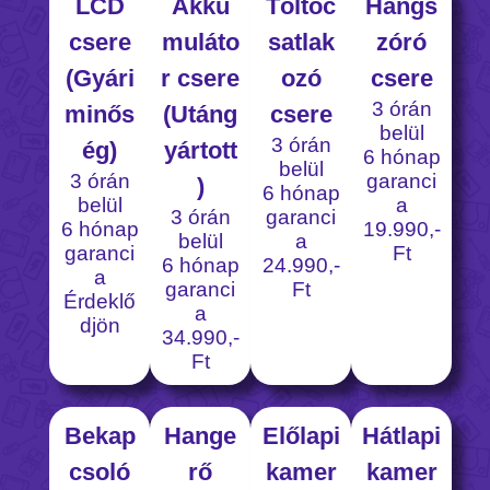
LCD
Akku
Töltőc
Hangs
csere
muláto
satlak
zóró
(Gyári
r csere
ozó
csere
3 órán
minős
(Utáng
csere
belül
3 órán
ég)
yártott
6 hónap
belül
3 órán
garanci
)
6 hónap
belül
a
3 órán
garanci
6 hónap
19.990,-
belül
a
garanci
Ft
6 hónap
24.990,-
a
garanci
Ft
Érdeklő
a
djön
34.990,-
Ft
Bekap
Hange
Előlapi
Hátlapi
csoló
rő
kamer
kamer