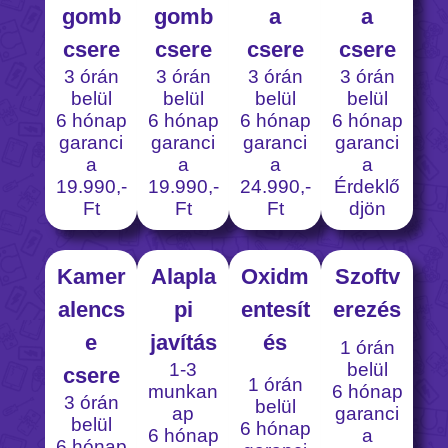
gomb
gomb
a
a
csere
csere
csere
csere
3 órán
3 órán
3 órán
3 órán
belül
belül
belül
belül
6 hónap
6 hónap
6 hónap
6 hónap
garanci
garanci
garanci
garanci
a
a
a
a
19.990,-
19.990,-
24.990,-
Érdeklő
Ft
Ft
Ft
djön
Kamer
Alapla
Oxidm
Szoftv
alencs
pi
entesít
erezés
e
javítás
és
1 órán
belül
1-3
csere
1 órán
6 hónap
munkan
3 órán
belül
garanci
ap
belül
6 hónap
a
6 hónap
6 hónap