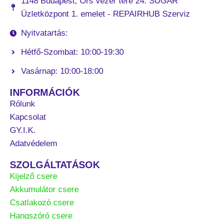
1148 Budapest, Örs vezér tere 24. SUGÁR
Üzletközpont 1. emelet - REPAIRHUB Szerviz
Nyitvatartás:
Hétfő-Szombat: 10:00-19:30
Vasárnap: 10:00-18:00
INFORMÁCIÓK
Rólunk
Kapcsolat
GY.I.K.
Adatvédelem
SZOLGÁLTATÁSOK
Kijelző csere
Akkumulátor csere
Csatlakozó csere
Hangszóró csere