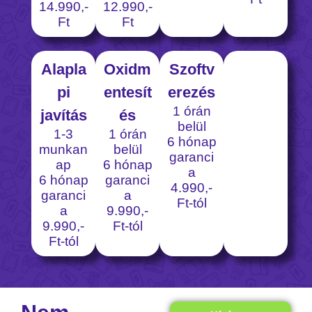
14.990,-
12.990,-
Ft
Ft
Alapla
Oxidm
Szoftv
pi
entesít
erezés
1 órán
javítás
és
belül
1-3
1 órán
6 hónap
munkan
belül
garanci
ap
6 hónap
a
6 hónap
garanci
4.990,-
garanci
a
Ft-tól
a
9.990,-
9.990,-
Ft-tól
Ft-tól