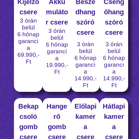
Kijelző
Akku
Beszé
Cseng
csere
muláto
dhang
őhang
3 órán
r csere
szóró
szóró
belül
3 órán
csere
csere
6 hónap
belül
garanci
3 órán
3 órán
6 hónap
a
belül
belül
garanci
69.990,-
6 hónap
6 hónap
a
Ft
garanci
garanci
19.990,-
a
a
Ft
14.990,-
14.990,-
Ft
Ft
Bekap
Hange
Előlapi
Hátlapi
csoló
rő
kamer
kamer
gomb
gomb
a
a
csere
csere
csere
csere