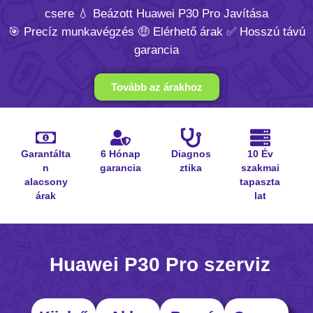
csere 💧 Beázott Huawei P30 Pro Javítása
🎯 Precíz munkavégzés 🤑 Elérhető árak ✅ Hosszú távú
garancia
Tovább az árakhoz
Garantálta
6 Hónap
Diagnos
10 Év
n
garancia
ztika
szakmai
alacsony
tapaszta
árak
lat
Huawei P30 Pro szerviz