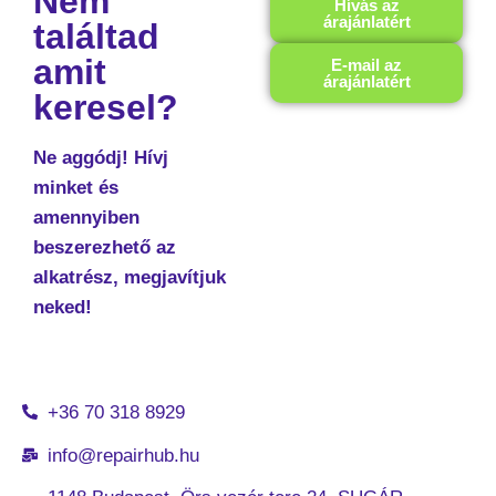
Nem
Hívás az
árajánlatért
találtad
amit
E-mail az
árajánlatért
keresel?
Ne aggódj! Hívj
minket és
amennyiben
beszerezhető az
alkatrész, megjavítjuk
neked!
+36 70 318 8929
info@repairhub.hu