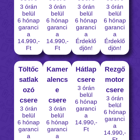
3 órán
3 órán
3 órán
3 órán
belül
belül
belül
belül
6 hónap
6 hónap
6 hónap
6 hónap
garanci
garanci
garanci
garanci
a
a
a
a
14.990,-
14.990,-
Érdeklő
Érdeklő
Ft
Ft
djön!
djön!
Töltőc
Kamer
Hátlap
Rezgő
satlak
alencs
csere
motor
3 órán
ozó
e
csere
belül
3 órán
csere
csere
6 hónap
belül
3 órán
3 órán
garanci
6 hónap
belül
belül
a
garanci
6 hónap
6 hónap
14.990,-
a
garanci
garanci
Ft
14.990,-
a
a
Ft