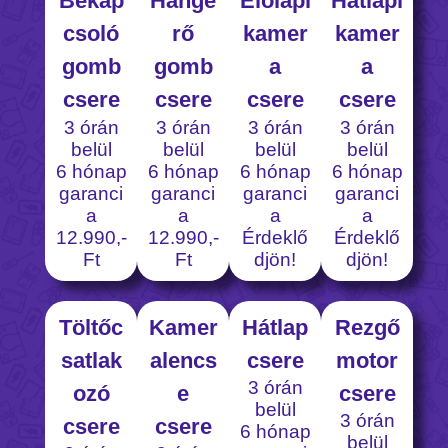
Bekap
Hange
Előlapi
Hátlapi
csoló
rő
kamer
kamer
gomb
gomb
a
a
csere
csere
csere
csere
3 órán
3 órán
3 órán
3 órán
belül
belül
belül
belül
6 hónap
6 hónap
6 hónap
6 hónap
garanci
garanci
garanci
garanci
a
a
a
a
12.990,-
12.990,-
Érdeklő
Érdeklő
Ft
Ft
djön!
djön!
Töltőc
Kamer
Hátlap
Rezgő
satlak
alencs
csere
motor
3 órán
ozó
e
csere
belül
3 órán
csere
csere
6 hónap
belül