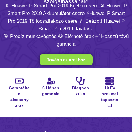
szolgálhassanak!
📱 Huawei P Smart Pro 2019 Kijelző csere 🪫 Huawei P
Smart Pro 2019 Akkumulátor csere ⚡️Huawei P Smart
Pro 2019 Töltőcsatlakozó csere 💧 Beázott Huawei P
Smart Pro 2019 Javítása
🎯 Precíz munkavégzés 🤑 Elérhető árak ✅ Hosszú távú
garancia
Tovább az árakhoz
Garantálta
6 Hónap
Diagnos
10 Év
n
garancia
ztika
szakmai
alacsony
tapaszta
árak
lat