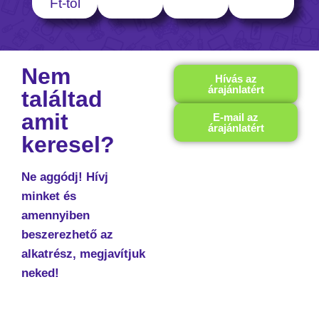
Ft-tól
Nem
Hívás az
árajánlatért
találtad
amit
E-mail az
árajánlatért
keresel?
Ne aggódj! Hívj
minket és
amennyiben
beszerezhető az
alkatrész, megjavítjuk
neked!