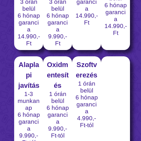
3 órán
3 órán
garanci
6 hónap
belül
belül
a
garanci
6 hónap
6 hónap
14.990,-
a
garanci
garanci
Ft
14.990,-
a
a
Ft
14.990,-
9.990,-
Ft
Ft
Alapla
Oxidm
Szoftv
pi
entesít
erezés
1 órán
javítás
és
belül
1-3
1 órán
6 hónap
munkan
belül
garanci
ap
6 hónap
a
6 hónap
garanci
4.990,-
garanci
a
Ft-tól
a
9.990,-
9.990,-
Ft-tól