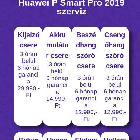
Huawei P Smart Pro 2019
szerviz
Kijelző
Akku
Beszé
Cseng
csere
muláto
dhang
őhang
3 órán
r csere
szóró
szóró
belül
3 órán
csere
csere
6 hónap
belül
garanci
3 órán
3 órán
6 hónap
a
belül
belül
garanci
29.990,-
6 hónap
6 hónap
a
Ft
garanci
garanci
14.990,-
a
a
Ft
12.990,-
12.990,-
Ft
Ft