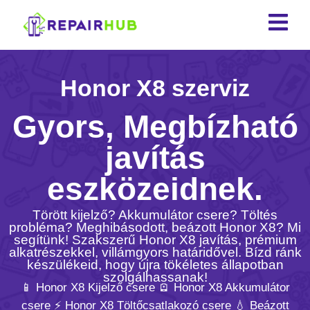
Honor X8 szerviz
Gyors, Megbízható
javítás
eszközeidnek.
Törött kijelző? Akkumulátor csere? Töltés
probléma? Meghibásodott, beázott Honor X8? Mi
segítünk! Szakszerű Honor X8 javítás, prémium
alkatrészekkel, villámgyors határidővel. Bízd ránk
készülékeid, hogy újra tökéletes állapotban
szolgálhassanak!
📱 Honor X8 Kijelző csere 🪫 Honor X8 Akkumulátor
csere ⚡️ Honor X8 Töltőcsatlakozó csere 💧 Beázott