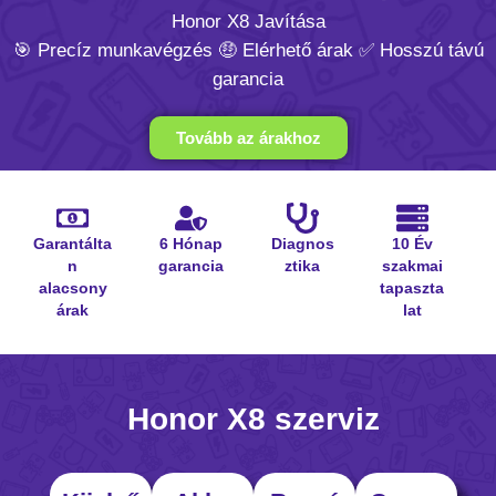
Honor X8 Javítása
🎯 Precíz munkavégzés 🤑 Elérhető árak ✅ Hosszú távú
garancia
Tovább az árakhoz
Garantálta
6 Hónap
Diagnos
10 Év
n
garancia
ztika
szakmai
alacsony
tapaszta
árak
lat
Honor X8 szerviz