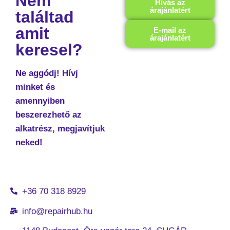
Nem
Hívás az
árajánlatért
találtad
amit
E-mail az
árajánlatért
keresel?
Ne aggódj! Hívj
minket és
amennyiben
beszerezhető az
alkatrész, megjavítjuk
neked!
+36 70 318 8929
info@repairhub.hu