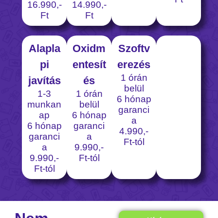
16.990,-
14.990,-
Ft
Ft
Alapla
Oxidm
Szoftv
pi
entesít
erezés
1 órán
javítás
és
belül
1-3
1 órán
6 hónap
munkan
belül
garanci
ap
6 hónap
a
6 hónap
garanci
4.990,-
garanci
a
Ft-tól
a
9.990,-
9.990,-
Ft-tól
Ft-tól