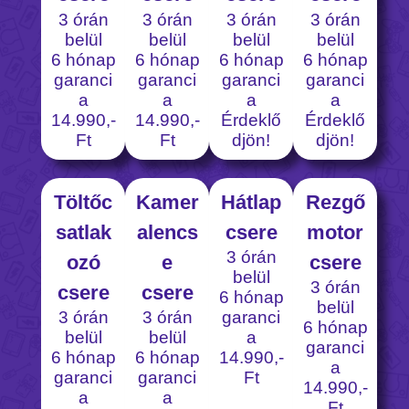
3 órán
3 órán
3 órán
3 órán
belül
belül
belül
belül
6 hónap
6 hónap
6 hónap
6 hónap
garanci
garanci
garanci
garanci
a
a
a
a
14.990,-
14.990,-
Érdeklő
Érdeklő
Ft
Ft
djön!
djön!
Töltőc
Kamer
Hátlap
Rezgő
satlak
alencs
csere
motor
3 órán
ozó
e
csere
belül
3 órán
csere
csere
6 hónap
belül
3 órán
3 órán
garanci
6 hónap
belül
belül
a
garanci
6 hónap
6 hónap
14.990,-
a
garanci
garanci
Ft
14.990,-
a
a
Ft