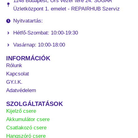
1148 Budapest, Örs vezér tere 24. SUGÁR
Üzletközpont 1. emelet - REPAIRHUB Szerviz
Nyitvatartás:
Hétfő-Szombat: 10:00-19:30
Vasárnap: 10:00-18:00
INFORMÁCIÓK
Rólunk
Kapcsolat
GY.I.K.
Adatvédelem
SZOLGÁLTATÁSOK
Kijelző csere
Akkumulátor csere
Csatlakozó csere
Hangszóró csere