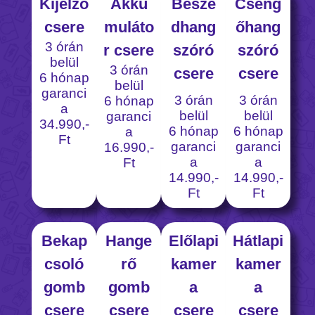
Kijelző
Akku
Beszé
Cseng
csere
muláto
dhang
őhang
3 órán
r csere
szóró
szóró
belül
3 órán
csere
csere
6 hónap
belül
garanci
3 órán
3 órán
6 hónap
a
belül
belül
garanci
34.990,-
6 hónap
6 hónap
a
Ft
garanci
garanci
16.990,-
a
a
Ft
14.990,-
14.990,-
Ft
Ft
Bekap
Hange
Előlapi
Hátlapi
csoló
rő
kamer
kamer
gomb
gomb
a
a
csere
csere
csere
csere