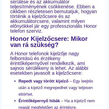
sérülése és az akkumulátor
teljesítményének csökkenése. Ebben a
cikkben részletesen bemutatjuk, hogyan
történik a kijelzőcsere és az
akkumulátorcsere, valamint milyen
előnyökkel jár egy professzionális Honor
telefon szerviz.
Honor Kijelzőcsere: Mikor
van rá szükség?
A Honor telefonok kijelzője nagy
felbontású és érzékeny
érintőképernyővel rendelkezik, ami
sajnos sérülékeny is lehet. Az alábbi
esetekben javasolt a kijelzőcsere:
Repedt vagy törött kijelző
– Egy leejtés
után a kijelző megrepedhet vagy teljesen
eltörhet.
Érintőképernyő hibák
– Ha a kijelző nem
reagál megfelelően az érintésre.