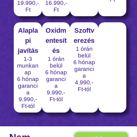
19.990,-
16.990,-
Ft
Ft
Alapla
Oxidm
Szoftv
pi
entesít
erezés
1 órán
javítás
és
belül
1-3
1 órán
6 hónap
munkan
belül
garanci
ap
6 hónap
a
6 hónap
garanci
4.990,-
garanci
a
Ft-tól
a
9.990,-
9.990,-
Ft-tól
Ft-tól