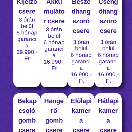
Kijelző
Akku
Beszé
Cseng
csere
muláto
dhang
őhang
3 órán
r csere
szóró
szóró
belül
3 órán
csere
csere
6 hónap
belül
garanci
3 órán
3 órán
6 hónap
a
belül
belül
garanci
39.990,-
6 hónap
6 hónap
a
Ft
garanci
garanci
16.990,-
a
a
Ft
16.990,-
16.990,-
Ft
Ft
Bekap
Hange
Előlapi
Hátlapi
csoló
rő
kamer
kamer
gomb
gomb
a
a
csere
csere
csere
csere