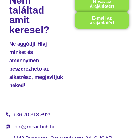
Nem
Hívás az
árajánlatért
találtad
amit
E-mail az
árajánlatért
keresel?
Ne aggódj! Hívj
minket és
amennyiben
beszerezhető az
alkatrész, megjavítjuk
neked!
+36 70 318 8929
info@repairhub.hu