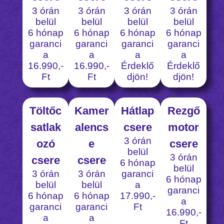
3 órán
3 órán
3 órán
3 órán
belül
belül
belül
belül
6 hónap
6 hónap
6 hónap
6 hónap
garanci
garanci
garanci
garanci
a
a
a
a
16.990,-
16.990,-
Érdeklő
Érdeklő
Ft
Ft
djön!
djön!
Töltőc
Kamer
Hátlap
Rezgő
satlak
alencs
csere
motor
3 órán
ozó
e
csere
belül
3 órán
csere
csere
6 hónap
belül
3 órán
3 órán
garanci
6 hónap
belül
belül
a
garanci
6 hónap
6 hónap
17.990,-
a
garanci
garanci
Ft
16.990,-
a
a
Ft