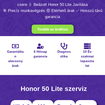
csere 💧 Beázott Honor 50 Lite Javítása
🎯 Precíz munkavégzés 🤑 Elérhető árak ✅ Hosszú távú
garancia
Tovább az árakhoz
Garantálta
6 Hónap
Diagnos
10 Év
n
garancia
ztika
szakmai
alacsony
tapaszta
árak
lat
Honor 50 Lite szerviz