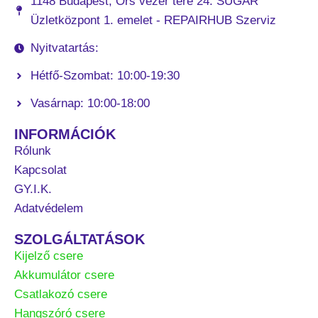
1148 Budapest, Örs vezér tere 24. SUGÁR
Üzletközpont 1. emelet - REPAIRHUB Szerviz
Nyitvatartás:
Hétfő-Szombat: 10:00-19:30
Vasárnap: 10:00-18:00
INFORMÁCIÓK
Rólunk
Kapcsolat
GY.I.K.
Adatvédelem
SZOLGÁLTATÁSOK
Kijelző csere
Akkumulátor csere
Csatlakozó csere
Hangszóró csere