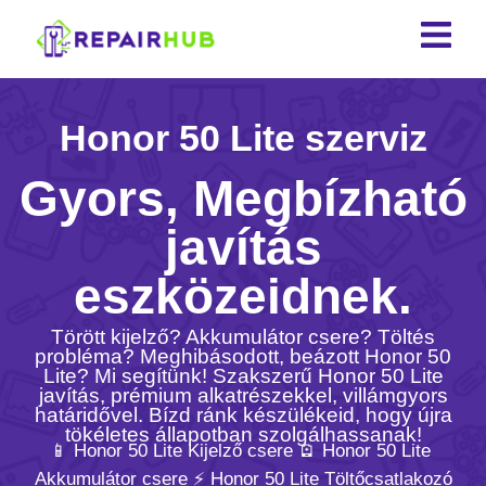
Honor 50 Lite szerviz
Gyors, Megbízható
javítás
eszközeidnek.
Törött kijelző? Akkumulátor csere? Töltés
probléma? Meghibásodott, beázott Honor 50
Lite? Mi segítünk! Szakszerű Honor 50 Lite
javítás, prémium alkatrészekkel, villámgyors
határidővel. Bízd ránk készülékeid, hogy újra
tökéletes állapotban szolgálhassanak!
📱 Honor 50 Lite Kijelző csere 🪫 Honor 50 Lite
Akkumulátor csere ⚡️ Honor 50 Lite Töltőcsatlakozó