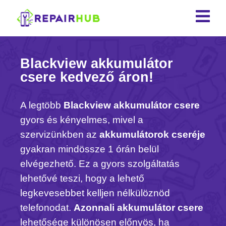
Blackview akkumulátor
csere kedvező áron!
A legtöbb
Blackview akkumulátor
csere
gyors és kényelmes, mivel a
szervizünkben az
akkumulátorok cseréje
gyakran mindössze 1 órán belül
elvégezhető. Ez a gyors szolgáltatás
lehetővé teszi, hogy a lehető
legkevesebbet kelljen nélkülöznöd
telefonodat.
Azonnali akkumulátor csere
lehetősége különösen előnyös, ha