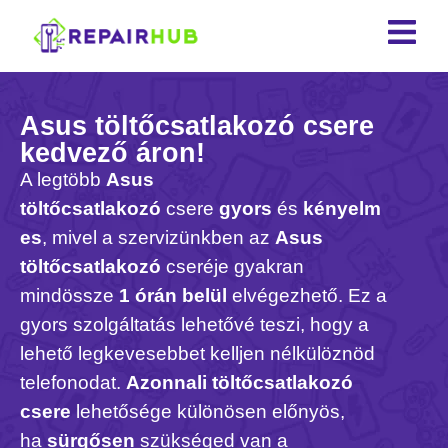
Asus töltőcsatlakozó csere
kedvező áron!
A legtöbb
Asus
töltőcsatlakozó
csere
gyors
és
kényelm
es
, mivel a szervizünkben az
Asus
töltőcsatlakozó
cseréje gyakran
mindössze
1 órán belül
elvégezhető. Ez a
gyors szolgáltatás lehetővé teszi, hogy a
lehető legkevesebbet kelljen nélkülöznöd
telefonodat.
Azonnali töltőcsatlakozó
csere
lehetősége különösen előnyös,
ha
sürgősen
szükséged van a